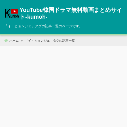
コ
YouTube韓国ドラマ無料動画まとめサイ
ン
テ
ト‐kumoh‐
ン
「
イ・ヒョンジェ
」タグの記事一覧のページです。
ツ
へ
移
ホーム
「
イ・ヒョンジェ
」タグの記事一覧
動