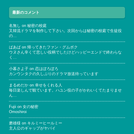
最新のコメント
名無し
on
秘密の校庭
又韓流ドラマを制作して下さい。次回からは秘密の校庭で生徒役
の…
ばあば
on
帰ってきたファン・グムボク
ウヌさん辛くて悲しい役柄でしたけどハッピーエンドで終わらな
く…
小暮さよ子
on
恋はぽろぽろ
カンウンタクの久しぶりのドラマ放送待っています
まるめだか
on
幸せをくれる人
毎日楽しんで観ています。ハユン役の子がかわいくてたまりませ
ん…
Fujii
on
女の秘密
Omoshiroi
磨雄様
on
キルミーヒールミー
主人公のギャップがヤバイ