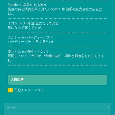
freddie
on
品位のある彼女
品位のある彼女を早く見たいです！ 中国系の販売会社の広告は
目…
ミヨン
on
TV小説 星になって光る
星になって輝くですが…
ナルシャ
on
バーディーバディ
バーディーバディ 早く見たい❗
愛ちゃん
on
海神（ヘシン）
展開していくドラマが、情感に溢れ 期待と刺激をもたらしてく
れ…
人気記事
王妃チャン・ノクス
ホーム