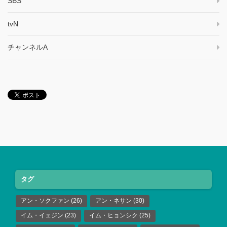
SBS
tvN
チャンネルA
タグ
アン・ソクファン
(26)
アン・ネサン
(30)
イム・イェジン
(23)
イム・ヒョンシク
(25)