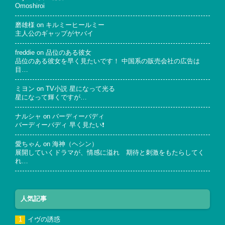
Omoshiroi
磨雄様
on
キルミーヒールミー
主人公のギャップがヤバイ
freddie
on
品位のある彼女
品位のある彼女を早く見たいです！ 中国系の販売会社の広告は
目…
ミヨン
on
TV小説 星になって光る
星になって輝くですが…
ナルシャ
on
バーディーバディ
バーディーバディ 早く見たい❗
愛ちゃん
on
海神（ヘシン）
展開していくドラマが、情感に溢れ 期待と刺激をもたらしてく
れ…
人気記事
イヴの誘惑