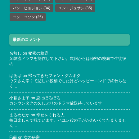
パン・ヒョジョン
(34)
ユン・ジュサン
(35)
ユン・ユソン
(25)
最新のコメント
名無し
on
秘密の校庭
又韓流ドラマを制作して下さい。次回からは秘密の校庭で生徒役
の…
ばあば
on
帰ってきたファン・グムボク
ウヌさん辛くて悲しい役柄でしたけどハッピーエンドで終わらな
く…
小暮さよ子
on
恋はぽろぽろ
カンウンタクの久しぶりのドラマ放送待っています
まるめだか
on
幸せをくれる人
毎日楽しんで観ています。ハユン役の子がかわいくてたまりませ
ん…
Fujii
on
女の秘密