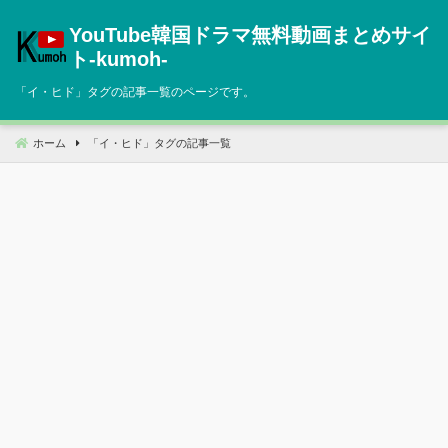
コ
YouTube韓国ドラマ無料動画まとめサイ
ン
テ
ト‐kumoh‐
ン
「
イ・ヒド
」タグの記事一覧のページです。
ツ
へ
移
ホーム
「
イ・ヒド
」タグの記事一覧
動