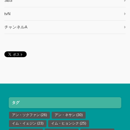
SBS
tvN
チャンネルA
タグ
アン・ソクファン
(26)
アン・ネサン
(30)
イム・イェジン
(23)
イム・ヒョンシク
(25)