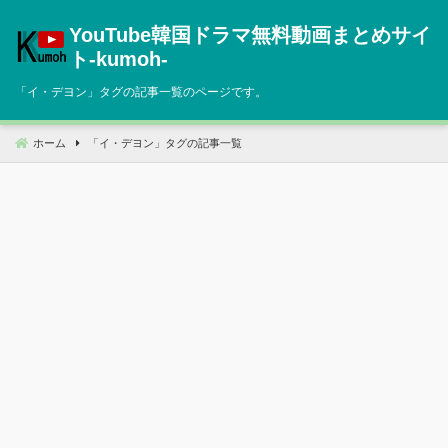
コ
YouTube韓国ドラマ無料動画まとめサイ
ン
テ
ト‐kumoh‐
ン
「
イ・デヨン
」タグの記事一覧のページです。
ツ
へ
移
ホーム
「
イ・デヨン
」タグの記事一覧
動