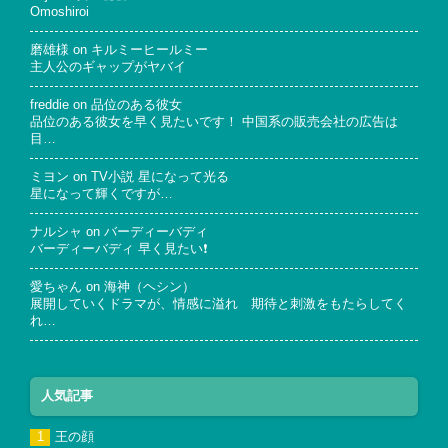
Omoshiroi
磨雄様
on
キルミーヒールミー
主人公のギャップがヤバイ
freddie
on
品位のある彼女
品位のある彼女を早く見たいです！ 中国系の販売会社の広告は
目…
ミヨン
on
TV小説 星になって光る
星になって輝くですが…
ナルシャ
on
バーディーバディ
バーディーバディ 早く見たい❗
愛ちゃん
on
海神（ヘシン）
展開していくドラマが、情感に溢れ 期待と刺激をもたらしてく
れ…
人気記事
王の顔