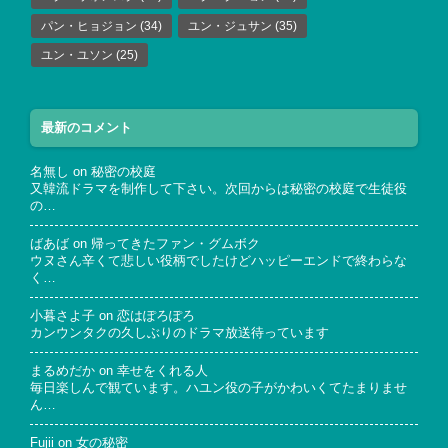
パン・ヒョジョン
(34)
ユン・ジュサン
(35)
ユン・ユソン
(25)
最新のコメント
名無し
on
秘密の校庭
又韓流ドラマを制作して下さい。次回からは秘密の校庭で生徒役
の…
ばあば
on
帰ってきたファン・グムボク
ウヌさん辛くて悲しい役柄でしたけどハッピーエンドで終わらな
く…
小暮さよ子
on
恋はぽろぽろ
カンウンタクの久しぶりのドラマ放送待っています
まるめだか
on
幸せをくれる人
毎日楽しんで観ています。ハユン役の子がかわいくてたまりませ
ん…
Fujii
on
女の秘密