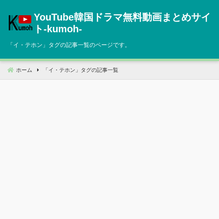
コ
YouTube韓国ドラマ無料動画まとめサイ
ン
テ
ト‐kumoh‐
ン
「
イ・テホン
」タグの記事一覧のページです。
ツ
へ
移
ホーム
「
イ・テホン
」タグの記事一覧
動