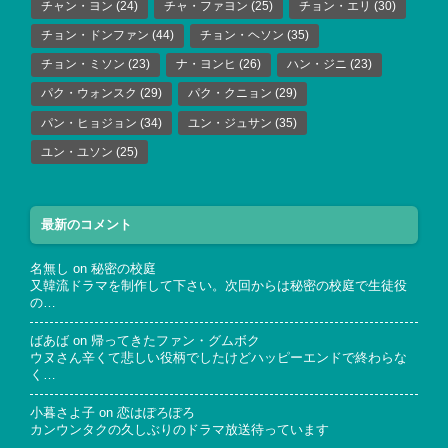
チャン・ヨン
(24)
チャ・ファヨン
(25)
チョン・エリ
(30)
チョン・ドンファン
(44)
チョン・ヘソン
(35)
チョン・ミソン
(23)
ナ・ヨンヒ
(26)
ハン・ジニ
(23)
パク・ウォンスク
(29)
パク・クニョン
(29)
パン・ヒョジョン
(34)
ユン・ジュサン
(35)
ユン・ユソン
(25)
最新のコメント
名無し
on
秘密の校庭
又韓流ドラマを制作して下さい。次回からは秘密の校庭で生徒役
の…
ばあば
on
帰ってきたファン・グムボク
ウヌさん辛くて悲しい役柄でしたけどハッピーエンドで終わらな
く…
小暮さよ子
on
恋はぽろぽろ
カンウンタクの久しぶりのドラマ放送待っています