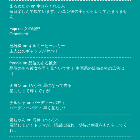
まるめだか
on
幸せをくれる人
毎日楽しんで観ています。ハユン役の子がかわいくてたまりませ
ん…
Fujii
on
女の秘密
Omoshiroi
磨雄様
on
キルミーヒールミー
主人公のギャップがヤバイ
freddie
on
品位のある彼女
品位のある彼女を早く見たいです！ 中国系の販売会社の広告は
目…
ミヨン
on
TV小説 星になって光る
星になって輝くですが…
ナルシャ
on
バーディーバディ
バーディーバディ 早く見たい❗
愛ちゃん
on
海神（ヘシン）
展開していくドラマが、情感に溢れ 期待と刺激をもたらしてく
れ…