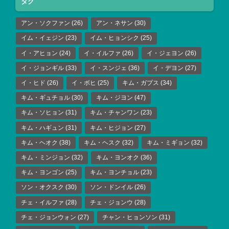
タグ
アン・ソクファン
(26)
アン・ネサン
(30)
イム・イェジン
(23)
イム・ヒョンシク
(25)
イ・アヒョン
(24)
イ・イルファ
(26)
イ・ジェヨン
(26)
イ・ジョンギル
(33)
イ・スンジェ
(36)
イ・デヨン
(27)
イ・ヒド
(26)
イ・ボヒ
(25)
キム・ガプス
(34)
キム・ギュチョル
(30)
キム・ジヨン
(47)
キム・ソヒョン
(31)
キム・チャンワン
(23)
キム・ハギュン
(31)
キム・ヒジョン
(27)
キム・ヘオク
(38)
キム・ヘスク
(32)
キム・ミギョン
(32)
キム・ミンジョン
(32)
キム・ヨンオク
(36)
キム・ヨンゴン
(25)
キム・ヨンチョル
(23)
ソン・オクスク
(30)
ソン・ドンイル
(26)
チェ・イルファ
(28)
チェ・ジョンウ
(28)
チェ・ジョンウォン
(27)
チャン・ヒョンソン
(31)