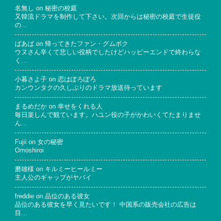
名無し
on
秘密の校庭
又韓流ドラマを制作して下さい。次回からは秘密の校庭で生徒役
の…
ばあば
on
帰ってきたファン・グムボク
ウヌさん辛くて悲しい役柄でしたけどハッピーエンドで終わらな
く…
小暮さよ子
on
恋はぽろぽろ
カンウンタクの久しぶりのドラマ放送待っています
まるめだか
on
幸せをくれる人
毎日楽しんで観ています。ハユン役の子がかわいくてたまりませ
ん…
Fujii
on
女の秘密
Omoshiroi
磨雄様
on
キルミーヒールミー
主人公のギャップがヤバイ
freddie
on
品位のある彼女
品位のある彼女を早く見たいです！ 中国系の販売会社の広告は
目…