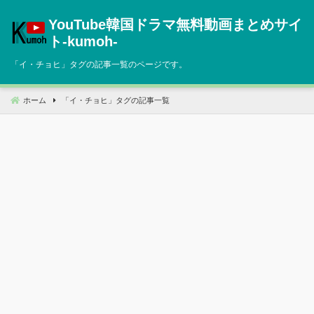
コ
YouTube韓国ドラマ無料動画まとめサイ
ン
テ
ト‐kumoh‐
ン
「
イ・チョヒ
」タグの記事一覧のページです。
ツ
へ
移
ホーム
「
イ・チョヒ
」タグの記事一覧
動