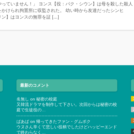
やっていません！」 ヨンス【役：パク・シウン】は母を殺した殺人
をかけられ拘置所に収監された。 幼い時から友達だったシンヒ
ン】はヨンスの無罪を証 […]
最新のコメント
名無し
on
秘密の校庭
又韓流ドラマを制作して下さい。次回からは秘密の校
庭で生徒役の…
ばあば
on
帰ってきたファン・グムボク
ウヌさん辛くて悲しい役柄でしたけどハッピーエンド
で終わらなく…