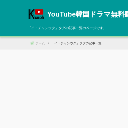
コ
ン
YouTube韓国ドラマ無料
テ
ン
「
イ・チャンウク
」タグの記事一覧のページです。
ツ
へ
ホーム
「
イ・チャンウク
」タグの記事一覧
移
動