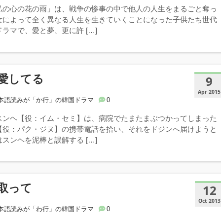
私の心の花の雨」は、戦争の惨事の中で他人の人生をまるごと奪っ
女によって全く異なる人生を生きていくことになった子供たち世代
ラマで、愛と夢、更に許 […]
愛してる
9
Apr 2015
本語読みが「か行」の韓国ドラマ
0
スンヘ【役：イム・セミ】は、病院でたまたまぶつかってしまった
【役：パク・ジヌ】の携帯電話を拾い、それをドジンへ届けようと
スンヘを泥棒と誤解する […]
取って
12
Oct 2013
本語読みが「わ行」の韓国ドラマ
0