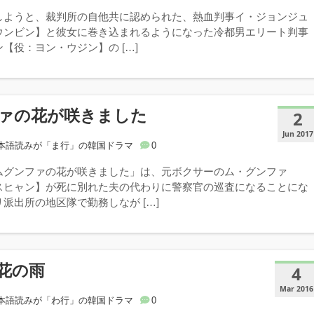
しようと、裁判所の自他共に認められた、熱血判事イ・ジョンジュ
ウンビン】と彼女に巻き込まれるようになった冷都男エリート判事
【役：ヨン・ウジン】の […]
ァの花が咲きました
2
Jun 2017
本語読みが「ま行」の韓国ドラマ
0
ムグンファの花が咲きました」は、元ボクサーのム・グンファ
スヒャン】が死に別れた夫の代わりに警察官の巡査になることにな
派出所の地区隊で勤務しなが […]
花の雨
4
Mar 2016
本語読みが「わ行」の韓国ドラマ
0