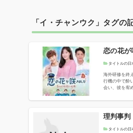
「
イ・チャンウク
」タグの
恋の花が
タイトルの日
海外研修を終
行機の中で酔
会い、彼を宥め
理判事判
タイトルの日