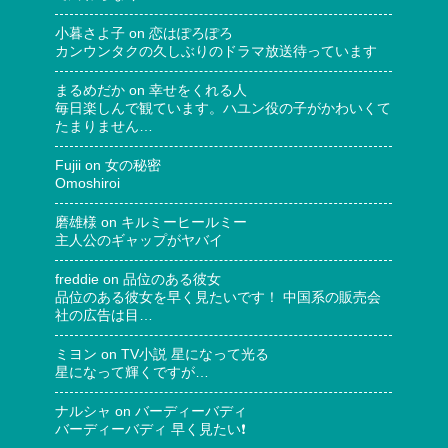
小暮さよ子
on
恋はぽろぽろ
カンウンタクの久しぶりのドラマ放送待っています
まるめだか
on
幸せをくれる人
毎日楽しんで観ています。ハユン役の子がかわいくて
たまりません…
Fujii
on
女の秘密
Omoshiroi
磨雄様
on
キルミーヒールミー
主人公のギャップがヤバイ
freddie
on
品位のある彼女
品位のある彼女を早く見たいです！ 中国系の販売会
社の広告は目…
ミヨン
on
TV小説 星になって光る
星になって輝くですが…
ナルシャ
on
バーディーバディ
バーディーバディ 早く見たい❗