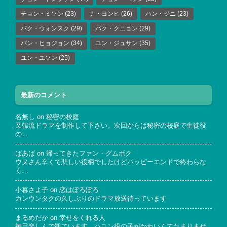
チョン・ミソン
(23)
ナ・ヨンヒ
(26)
ハン・ジニ
(23)
パク・ウォンスク
(29)
パク・クニョン
(29)
パン・ヒョジョン
(34)
ユン・ジュサン
(35)
ユン・ユソン
(25)
最新のコメント
名無し
on
秘密の校庭
又韓流ドラマを制作して下さい。次回からは秘密の校庭で生徒役
の…
ばあば
on
帰ってきたファン・グムボク
ウヌさん辛くて悲しい役柄でしたけどハッピーエンドで終わらな
く…
小暮さよ子
on
恋はぽろぽろ
カンウンタクの久しぶりのドラマ放送待っています
まるめだか
on
幸せをくれる人
毎日楽しんで観ています。ハユン役の子がかわいくてたまりませ