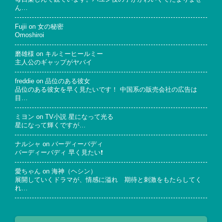
ん…
Fujii
on
女の秘密
Omoshiroi
磨雄様
on
キルミーヒールミー
主人公のギャップがヤバイ
freddie
on
品位のある彼女
品位のある彼女を早く見たいです！ 中国系の販売会社の広告は
目…
ミヨン
on
TV小説 星になって光る
星になって輝くですが…
ナルシャ
on
バーディーバディ
バーディーバディ 早く見たい❗
愛ちゃん
on
海神（ヘシン）
展開していくドラマが、情感に溢れ 期待と刺激をもたらしてく
れ…