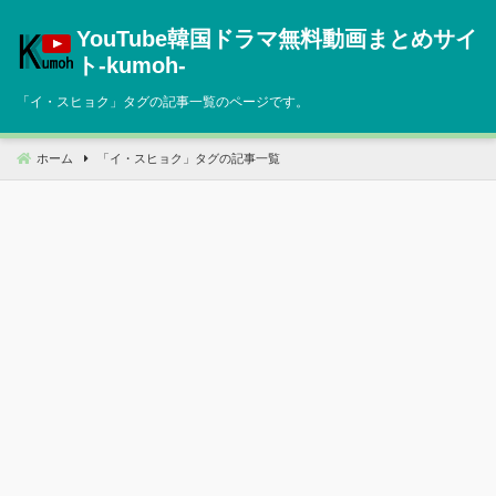
コ
YouTube韓国ドラマ無料動画まとめサイ
ン
テ
ト‐kumoh‐
ン
「
イ・スヒョク
」タグの記事一覧のページです。
ツ
へ
移
ホーム
「
イ・スヒョク
」タグの記事一覧
動