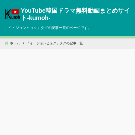
コ
YouTube韓国ドラマ無料動画まとめサイ
ン
テ
ト‐kumoh‐
ン
「
イ・ジョンヒョク
」タグの記事一覧のページです。
ツ
へ
移
ホーム
「
イ・ジョンヒョク
」タグの記事一覧
動