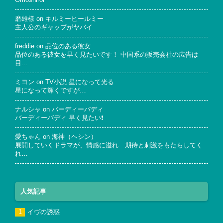
Omoshiroi
磨雄様
on
キルミーヒールミー
主人公のギャップがヤバイ
freddie
on
品位のある彼女
品位のある彼女を早く見たいです！ 中国系の販売会社の広告は
目…
ミヨン
on
TV小説 星になって光る
星になって輝くですが…
ナルシャ
on
バーディーバディ
バーディーバディ 早く見たい❗
愛ちゃん
on
海神（ヘシン）
展開していくドラマが、情感に溢れ 期待と刺激をもたらしてく
れ…
人気記事
イヴの誘惑