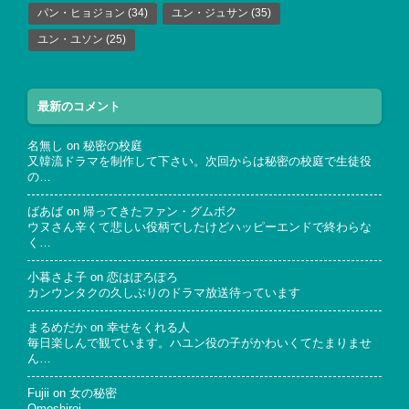
パン・ヒョジョン
(34)
ユン・ジュサン
(35)
ユン・ユソン
(25)
最新のコメント
名無し
on
秘密の校庭
又韓流ドラマを制作して下さい。次回からは秘密の校庭で生徒役
の…
ばあば
on
帰ってきたファン・グムボク
ウヌさん辛くて悲しい役柄でしたけどハッピーエンドで終わらな
く…
小暮さよ子
on
恋はぽろぽろ
カンウンタクの久しぶりのドラマ放送待っています
まるめだか
on
幸せをくれる人
毎日楽しんで観ています。ハユン役の子がかわいくてたまりませ
ん…
Fujii
on
女の秘密