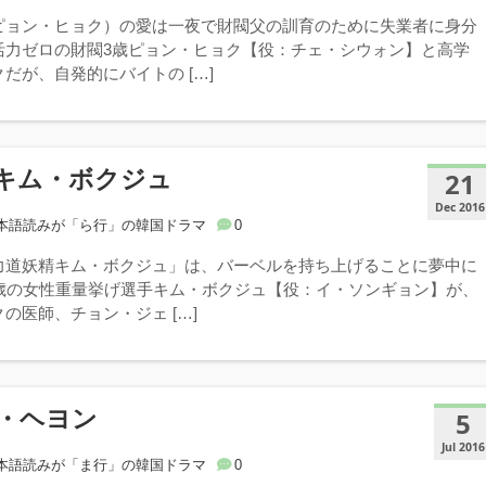
ピョン・ヒョク）の愛は一夜で財閥父の訓育のために失業者に身分
活力ゼロの財閥3歳ピョン・ヒョク【役：チェ・シウォン】と高学
だが、自発的にバイトの […]
キム・ボクジュ
21
Dec 2016
本語読みが「ら行」の韓国ドラマ
0
力道妖精キム・ボクジュ」は、バーベルを持ち上げることに夢中に
1歳の女性重量挙げ選手キム・ボクジュ【役：イ・ソンギョン】が、
の医師、チョン・ジェ […]
・ヘヨン
5
Jul 2016
本語読みが「ま行」の韓国ドラマ
0