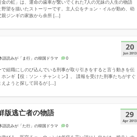
黄金の虹」は、運命の歯車が繋いでくれた7人の兄妹の人生の物語
と野望を描いたストーリーです。主人公をチョン・イルが勤め、幼
親ジンギの家族から余所 […]
20
Jun 2013
本語読みが「ま行」の韓国ドラマ
0
ーで組職にしのび込んでいる刑事が取り引きをすると言う動きを伝
・ホンギ【役：ソン・チャンミン】。 諜報を受けた刑事たちがすぐ
えようと探して回るが […]
鮮版逃亡者の物語
29
Apr 2013
本語読みが「た行」の韓国ドラマ
0