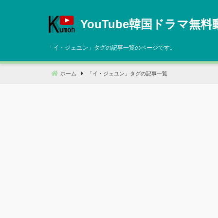
コ
ン
YouTube韓国ドラマ無料
テ
ン
「
イ・ジェユン
」タグの記事一覧のページです。
ツ
へ
ホーム
「
イ・ジェユン
」タグの記事一覧
移
動