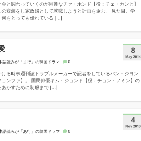
社会と関わっていくのが困難なチァ・ホンド【役：チェ・カンヒ】
んの変装をし家政婦として就職しようと計画を企む。 見た目、学
何をとっても優れている […]
愛
8
May 2014
本語読みが「ま行」の韓国ドラマ
0
かける時事週刊誌トラブルメーカーで記者をしているパン・ジヨン
ジョンファ】。 国民俳優キム・ジョンド【役：チョン・ノミン】の
あかすために制服まで […]
4
Nov 2013
本語読みが「あ行」の韓国ドラマ
0