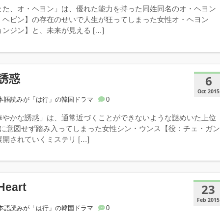
また、オ・ヘヨン」は、優れた能力を持った同姓同名のオ・ヘヨン
・ヘビン】の存在のせいで人生が狂ってしまった女性オ・ヘヨン
ンジン】と、未来が見える […]
誘惑
6
Oct 2015
本語読みが「は行」の韓国ドラマ
0
華やかな誘惑」は、通常近づくことができないような謎めいた上位
会に意図せず踏み入ってしまった女性シン・ウンス【役：チェ・ガ
開されていくミステリ […]
Heart
23
Feb 2015
本語読みが「は行」の韓国ドラマ
0