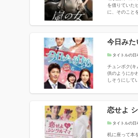
を借りていた
に、そのことを
今日みた
タイトルの日
チュンボク(キ
供のようにか
しそうにしてい
恋せよ 
タイトルの日
机に座って本