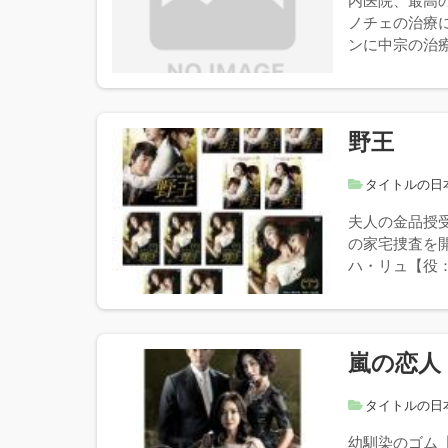
内医院、最高
ノチェの治療
ンに中宗の治療
野王
タイトルの日
夫人の金品授
の家宅捜査を
ハ・リュ【役：
嵐の恋人
タイトルの日
幼馴染のゴム