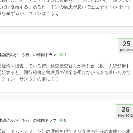
の遊び人、医官チェ・ウォンは仮病を言い訳にし出かけ、娘ランの
にだけ沒頭する。ある日、中宗の病患が悪いで王世子イ・ホはウォ
を命ずるが、ウォンはこ […]
25
Jan 2013
本語読みが「や行」の韓国ドラマ
1
受疑惑を捜査している特別検査捜査官らが青瓦台【役：大統領府】
開始すると、同行秘書と警護員の護衛を受けながら落ち着いた姿で
クォン・サンウ】の前に […]
26
Nov 2012
本語読みが「あ行」の韓国ドラマ
0
【役：キム・テファン】の理解を得てミン女史の別荘の書庫から本