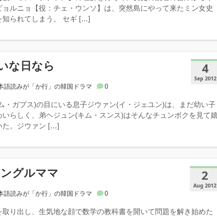
ビョルニョ【役：チェ・ウンソ】は、突然島にやって来たミン女史
知られてしまう。 セギ […]
いな日なら
4
Sep 2012
本語読みが「か行」の韓国ドラマ
0
ム・ガプス)の目にいる息子ジウァン(イ・ジェユン)は、まだ幼い子
わいらしく、弟ヘジュン(キム・スンス)はそんなチュンボクを見て
た。ジウァン […]
シングルママ
2
Aug 2012
本語読みが「か行」の韓国ドラマ
0
を取り出し、生気地な顔で数学の教科書を開いて問題を解き始めた