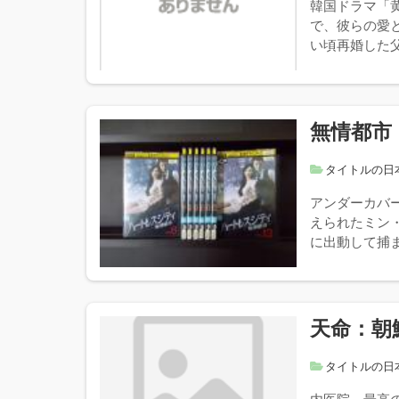
韓国ドラマ「
で、彼らの愛
い頃再婚した父
無情都市
タイトルの日
アンダーカバ
えられたミン
に出動して捕ま
天命：朝
タイトルの日