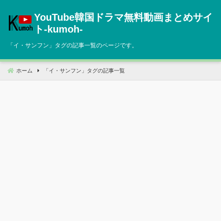
コ
YouTube韓国ドラマ無料動画まとめサイ
ン
テ
ト‐kumoh‐
ン
「
イ・サンフン
」タグの記事一覧のページです。
ツ
へ
移
ホーム
「
イ・サンフン
」タグの記事一覧
動