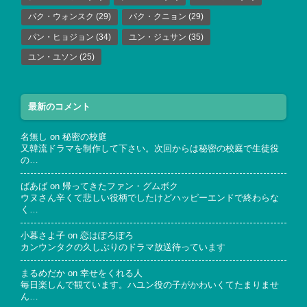
パク・ウォンスク
(29)
パク・クニョン
(29)
パン・ヒョジョン
(34)
ユン・ジュサン
(35)
ユン・ユソン
(25)
最新のコメント
名無し
on
秘密の校庭
又韓流ドラマを制作して下さい。次回からは秘密の校庭で生徒役
の…
ばあば
on
帰ってきたファン・グムボク
ウヌさん辛くて悲しい役柄でしたけどハッピーエンドで終わらな
く…
小暮さよ子
on
恋はぽろぽろ
カンウンタクの久しぶりのドラマ放送待っています
まるめだか
on
幸せをくれる人
毎日楽しんで観ています。ハユン役の子がかわいくてたまりませ
ん…