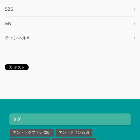
SBS
tvN
チャンネルA
タグ
アン・ソクファン
(26)
アン・ネサン
(30)