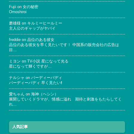
Fujii
on
女の秘密
Omoshiroi
磨雄様
on
キルミーヒールミー
主人公のギャップがヤバイ
freddie
on
品位のある彼女
品位のある彼女を早く見たいです！ 中国系の販売会社の広告は
目…
ミヨン
on
TV小説 星になって光る
星になって輝くですが…
ナルシャ
on
バーディーバディ
バーディーバディ 早く見たい❗
愛ちゃん
on
海神（ヘシン）
展開していくドラマが、情感に溢れ 期待と刺激をもたらしてく
れ…
人気記事