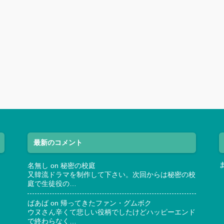
最新のコメント
名無し
on
秘密の校庭
又韓流ドラマを制作して下さい。次回からは秘密の校
庭で生徒役の…
ばあば
on
帰ってきたファン・グムボク
ウヌさん辛くて悲しい役柄でしたけどハッピーエンド
で終わらなく…