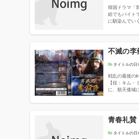
韓国ドラマ「
給でもバイト
に馴染んでいく
不滅の李
タイトルの日
戦乱の最後の
【役：キム・
に、順天倭城に
青春礼賛
タイトルの日