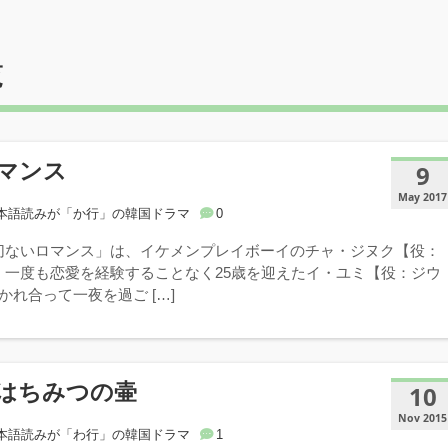
覧
マンス
9
May 2017
本語読みが「か行」の韓国ドラマ
0
切ないロマンス」は、イケメンプレイボーイのチャ・ジヌク【役：
、一度も恋愛を経験することなく25歳を迎えたイ・ユミ【役：ジウ
かれ合って一夜を過ご […]
はちみつの壷
10
Nov 2015
本語読みが「わ行」の韓国ドラマ
1