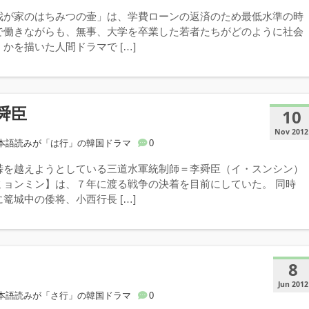
我が家のはちみつの壷」は、学費ローンの返済のため最低水準の時
で働きながらも、無事、大学を卒業した若者たちがどのように社会
かを描いた人間ドラマで […]
舜臣
10
Nov 2012
本語読みが「は行」の韓国ドラマ
0
峠を越えようとしている三道水軍統制師＝李舜臣（イ・スンシン）
ミョンミン】は、７年に渡る戦争の決着を目前にしていた。 同時
篭城中の倭将、小西行長 […]
8
Jun 2012
本語読みが「さ行」の韓国ドラマ
0