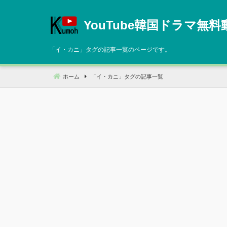
コ
ン
YouTube韓国ドラマ無料
テ
ン
「
イ・カニ
」タグの記事一覧のページです。
ツ
へ
ホーム
「
イ・カニ
」タグの記事一覧
移
動