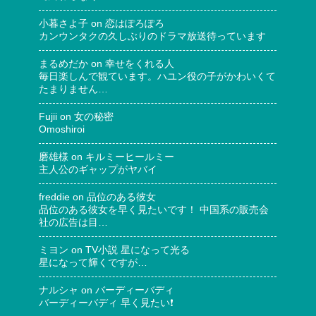
小暮さよ子
on
恋はぽろぽろ
カンウンタクの久しぶりのドラマ放送待っています
まるめだか
on
幸せをくれる人
毎日楽しんで観ています。ハユン役の子がかわいくて
たまりません…
Fujii
on
女の秘密
Omoshiroi
磨雄様
on
キルミーヒールミー
主人公のギャップがヤバイ
freddie
on
品位のある彼女
品位のある彼女を早く見たいです！ 中国系の販売会
社の広告は目…
ミヨン
on
TV小説 星になって光る
星になって輝くですが…
ナルシャ
on
バーディーバディ
バーディーバディ 早く見たい❗