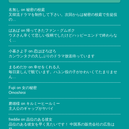
名無し
on
秘密の校庭
又韓流ドラマを制作して下さい。次回からは秘密の校庭で生徒役
の…
ばあば
on
帰ってきたファン・グムボク
ウヌさん辛くて悲しい役柄でしたけどハッピーエンドで終わらな
く…
小暮さよ子
on
恋はぽろぽろ
カンウンタクの久しぶりのドラマ放送待っています
まるめだか
on
幸せをくれる人
毎日楽しんで観ています。ハユン役の子がかわいくてたまりませ
ん…
Fujii
on
女の秘密
Omoshiroi
磨雄様
on
キルミーヒールミー
主人公のギャップがヤバイ
freddie
on
品位のある彼女
品位のある彼女を早く見たいです！ 中国系の販売会社の広告は