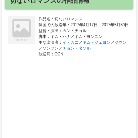
切ないロマンスの作品情報
作品名
：切ないロマンス
韓国での放送年
：2017年4月17日～2017年5月30日
監督・演出
：カン・チョル
脚本
：キム・ハナ／キム・ヨンユン
主な出演者
：
イ・カニ
／
キム・ジェヨン
／
ジウン
／
ソンフン
／
チョン・タソル
放送局
：OCN