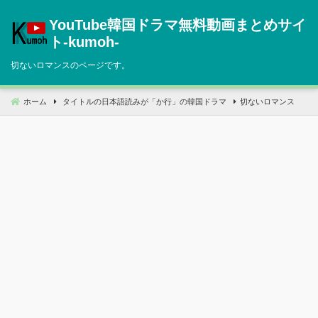
コ
YouTube韓国ドラマ無料動画まとめサイ
ン
テ
ト‐kumoh‐
ン
切ないロマンスのページです。
ツ
へ
移
ホーム
タイトルの日本語読みが「か行」の韓国ドラマ
切ないロマンス
動