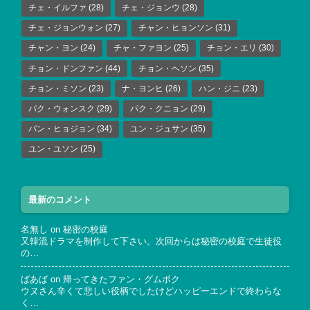
チェ・イルファ
(28)
チェ・ジョンウ
(28)
チェ・ジョンウォン
(27)
チャン・ヒョンソン
(31)
チャン・ヨン
(24)
チャ・ファヨン
(25)
チョン・エリ
(30)
チョン・ドンファン
(44)
チョン・ヘソン
(35)
チョン・ミソン
(23)
ナ・ヨンヒ
(26)
ハン・ジニ
(23)
パク・ウォンスク
(29)
パク・クニョン
(29)
パン・ヒョジョン
(34)
ユン・ジュサン
(35)
ユン・ユソン
(25)
最新のコメント
名無し
on
秘密の校庭
又韓流ドラマを制作して下さい。次回からは秘密の校庭で生徒役
の…
ばあば
on
帰ってきたファン・グムボク
ウヌさん辛くて悲しい役柄でしたけどハッピーエンドで終わらな
く…