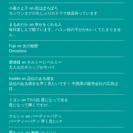
小暮さよ子
on
恋はぽろぽろ
カンウンタクの久しぶりのドラマ放送待っています
まるめだか
on
幸せをくれる人
毎日楽しんで観ています。ハユン役の子がかわいくてたまりませ
ん…
Fujii
on
女の秘密
Omoshiroi
磨雄様
on
キルミーヒールミー
主人公のギャップがヤバイ
freddie
on
品位のある彼女
品位のある彼女を早く見たいです！ 中国系の販売会社の広告は
目…
ミヨン
on
TV小説 星になって光る
星になって輝くですが…
ナルシャ
on
バーディーバディ
バーディーバディ 早く見たい❗
愛ちゃん
on
海神（ヘシン）