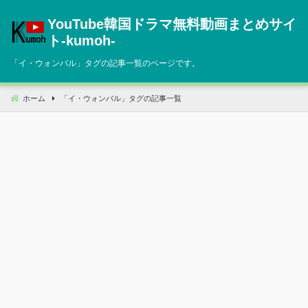
コ
YouTube韓国ドラマ無料動画まとめサイ
ン
テ
ト‐kumoh‐
ン
「
イ・ウォンバル
」タグの記事一覧のページです。
ツ
へ
移
ホーム
「
イ・ウォンバル
」タグの記事一覧
動