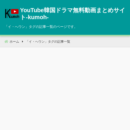
コ
YouTube韓国ドラマ無料動画まとめサイ
ン
テ
ト‐kumoh‐
ン
「
イ・へウン
」タグの記事一覧のページです。
ツ
へ
移
ホーム
「
イ・へウン
」タグの記事一覧
動