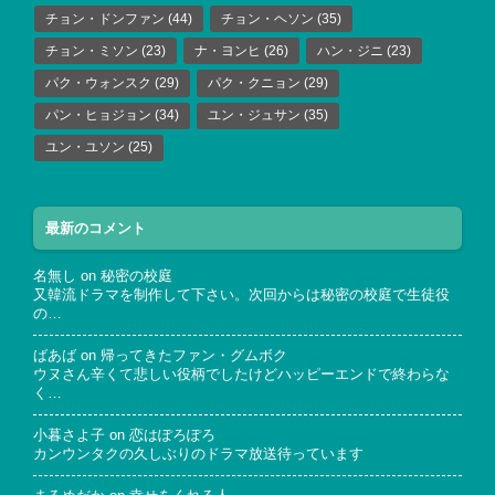
チョン・ドンファン
(44)
チョン・ヘソン
(35)
チョン・ミソン
(23)
ナ・ヨンヒ
(26)
ハン・ジニ
(23)
パク・ウォンスク
(29)
パク・クニョン
(29)
パン・ヒョジョン
(34)
ユン・ジュサン
(35)
ユン・ユソン
(25)
最新のコメント
名無し
on
秘密の校庭
又韓流ドラマを制作して下さい。次回からは秘密の校庭で生徒役
の…
ばあば
on
帰ってきたファン・グムボク
ウヌさん辛くて悲しい役柄でしたけどハッピーエンドで終わらな
く…
小暮さよ子
on
恋はぽろぽろ
カンウンタクの久しぶりのドラマ放送待っています