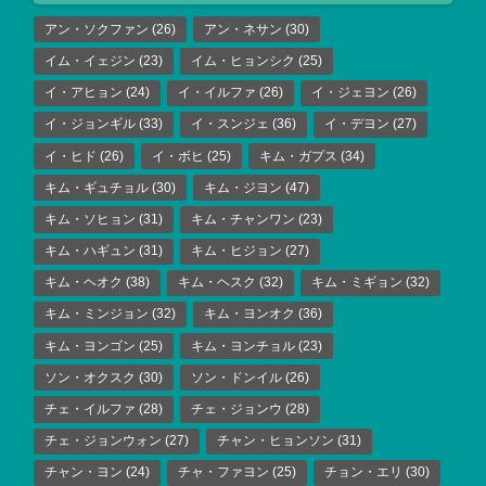
アン・ソクファン
(26)
アン・ネサン
(30)
イム・イェジン
(23)
イム・ヒョンシク
(25)
イ・アヒョン
(24)
イ・イルファ
(26)
イ・ジェヨン
(26)
イ・ジョンギル
(33)
イ・スンジェ
(36)
イ・デヨン
(27)
イ・ヒド
(26)
イ・ボヒ
(25)
キム・ガプス
(34)
キム・ギュチョル
(30)
キム・ジヨン
(47)
キム・ソヒョン
(31)
キム・チャンワン
(23)
キム・ハギュン
(31)
キム・ヒジョン
(27)
キム・ヘオク
(38)
キム・ヘスク
(32)
キム・ミギョン
(32)
キム・ミンジョン
(32)
キム・ヨンオク
(36)
キム・ヨンゴン
(25)
キム・ヨンチョル
(23)
ソン・オクスク
(30)
ソン・ドンイル
(26)
チェ・イルファ
(28)
チェ・ジョンウ
(28)
チェ・ジョンウォン
(27)
チャン・ヒョンソン
(31)
チャン・ヨン
(24)
チャ・ファヨン
(25)
チョン・エリ
(30)