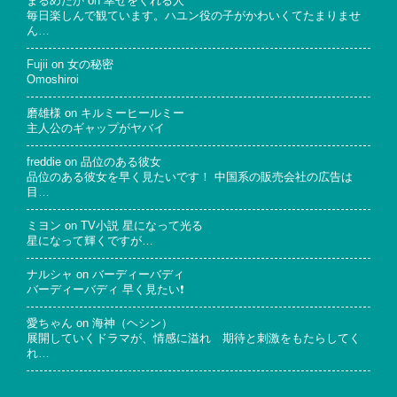
まるめだか
on
幸せをくれる人
毎日楽しんで観ています。ハユン役の子がかわいくてたまりませ
ん…
Fujii
on
女の秘密
Omoshiroi
磨雄様
on
キルミーヒールミー
主人公のギャップがヤバイ
freddie
on
品位のある彼女
品位のある彼女を早く見たいです！ 中国系の販売会社の広告は
目…
ミヨン
on
TV小説 星になって光る
星になって輝くですが…
ナルシャ
on
バーディーバディ
バーディーバディ 早く見たい❗
愛ちゃん
on
海神（ヘシン）
展開していくドラマが、情感に溢れ 期待と刺激をもたらしてく
れ…