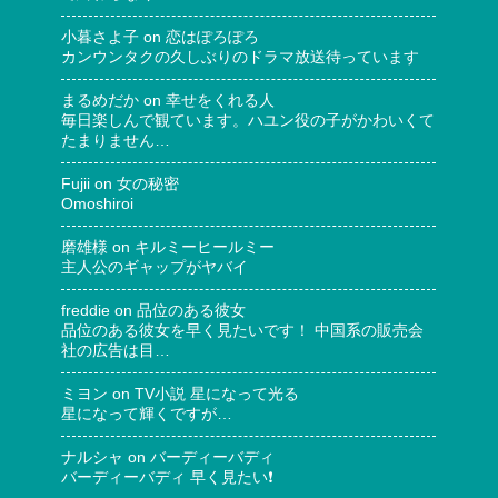
小暮さよ子
on
恋はぽろぽろ
カンウンタクの久しぶりのドラマ放送待っています
まるめだか
on
幸せをくれる人
毎日楽しんで観ています。ハユン役の子がかわいくて
たまりません…
Fujii
on
女の秘密
Omoshiroi
磨雄様
on
キルミーヒールミー
主人公のギャップがヤバイ
freddie
on
品位のある彼女
品位のある彼女を早く見たいです！ 中国系の販売会
社の広告は目…
ミヨン
on
TV小説 星になって光る
星になって輝くですが…
ナルシャ
on
バーディーバディ
バーディーバディ 早く見たい❗