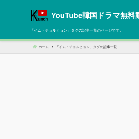
コ
ン
YouTube韓国ドラマ無料
テ
ン
「
イム・チョルヒョン
」タグの記事一覧のページです。
ツ
へ
ホーム
「
イム・チョルヒョン
」タグの記事一覧
移
動