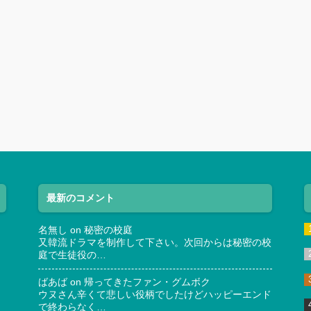
最新のコメント
名無し
on
秘密の校庭
又韓流ドラマを制作して下さい。次回からは秘密の校
庭で生徒役の…
ばあば
on
帰ってきたファン・グムボク
ウヌさん辛くて悲しい役柄でしたけどハッピーエンド
で終わらなく…