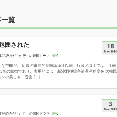
事一覧
包囲された
18
May 2014
本語読みが「か行」の韓国ドラマ
0
別な空間だ。 広義の事前的意味論漢江以南、行政区域上では、江南
には富の象徴であり、実用的には、新沙洞狎鴎亭清潭洞程度を 大韓
ンの美しさ、音楽 […]
3
Nov 2013
本語読みが「か行」の韓国ドラマ
0