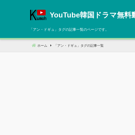
コ
ン
YouTube韓国ドラマ無料
テ
ン
「
アン・ドギュ
」タグの記事一覧のページです。
ツ
へ
ホーム
「
アン・ドギュ
」タグの記事一覧
移
動