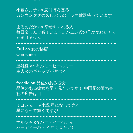
小暮さよ子
on
恋はぽろぽろ
カンウンタクの久しぶりのドラマ放送待っています
まるめだか
on
幸せをくれる人
毎日楽しんで観ています。ハユン役の子がかわいくて
たまりません…
Fujii
on
女の秘密
Omoshiroi
磨雄様
on
キルミーヒールミー
主人公のギャップがヤバイ
freddie
on
品位のある彼女
品位のある彼女を早く見たいです！ 中国系の販売会
社の広告は目…
ミヨン
on
TV小説 星になって光る
星になって輝くですが…
ナルシャ
on
バーディーバディ
バーディーバディ 早く見たい❗