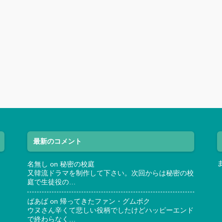
最新のコメント
名無し
on
秘密の校庭
又韓流ドラマを制作して下さい。次回からは秘密の校
庭で生徒役の…
ばあば
on
帰ってきたファン・グムボク
ウヌさん辛くて悲しい役柄でしたけどハッピーエンド
で終わらなく…