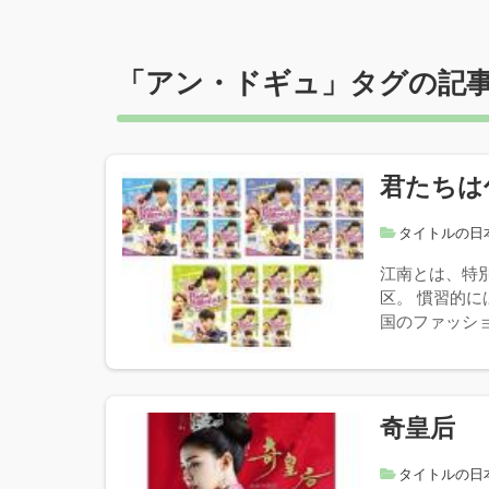
「
アン・ドギュ
」タグの記
君たちは
タイトルの日
江南とは、特
区。 慣習的
国のファッショ
奇皇后
タイトルの日