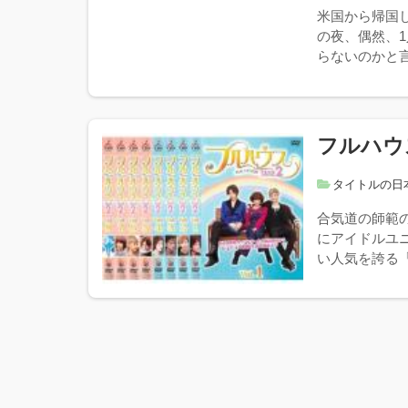
米国から帰国
の夜、偶然、
らないのかと言
フルハウス
タイトルの日
合気道の師範
にアイドルユニ
い人気を誇る「TA