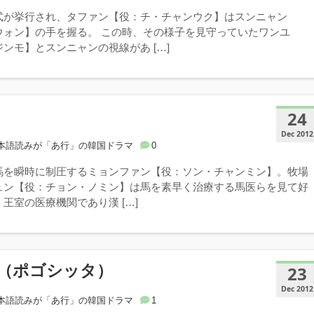
式が挙行され、タファン【役：チ・チャンウク】はスンニャン
ウォン】の手を握る。 この時、その様子を見守っていたワンユ
ンモ】とスンニャンの視線があ […]
24
Dec 2012
本語読みが「あ行」の韓国ドラマ
0
馬を瞬時に制圧するミョンファン【役：ソン・チャンミン】。牧場
ュン【役：チョン・ノミン】は馬を素早く治療する馬医らを見て好
王室の医療機関であり漢 […]
（ポゴシッタ）
23
Dec 2012
本語読みが「あ行」の韓国ドラマ
1