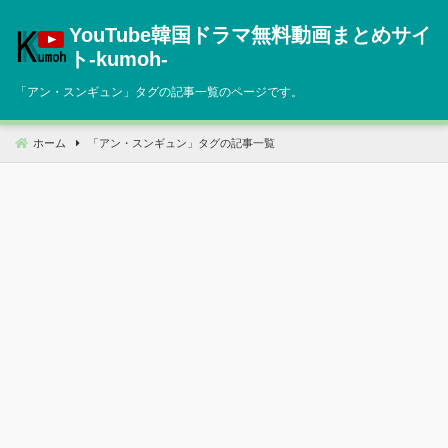
コ
YouTube韓国ドラマ無料動画まとめサイ
ン
テ
ト‐kumoh‐
ン
「
アン・スンギュン
」タグの記事一覧のページです。
ツ
へ
移
ホーム
「
アン・スンギュン
」タグの記事一覧
動