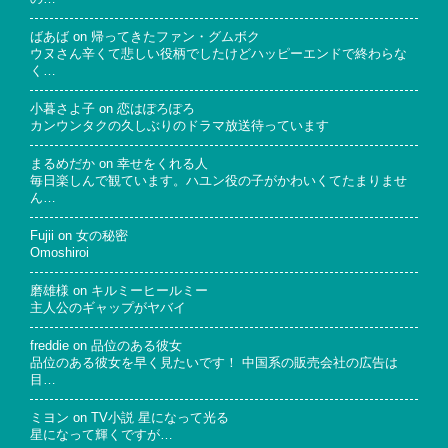
ばあば
on
帰ってきたファン・グムボク
ウヌさん辛くて悲しい役柄でしたけどハッピーエンドで終わらな
く…
小暮さよ子
on
恋はぽろぽろ
カンウンタクの久しぶりのドラマ放送待っています
まるめだか
on
幸せをくれる人
毎日楽しんで観ています。ハユン役の子がかわいくてたまりませ
ん…
Fujii
on
女の秘密
Omoshiroi
磨雄様
on
キルミーヒールミー
主人公のギャップがヤバイ
freddie
on
品位のある彼女
品位のある彼女を早く見たいです！ 中国系の販売会社の広告は
目…
ミヨン
on
TV小説 星になって光る
星になって輝くですが…