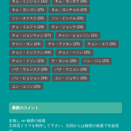
キム・ミンジョン
(32)
キム・ヨンオク
(36)
キム・ヨンゴン
(25)
キム・ヨンチョル
(23)
ソン・オクスク
(30)
ソン・ドンイル
(26)
チェ・イルファ
(28)
チェ・ジョンウ
(28)
チェ・ジョンウォン
(27)
チャン・ヒョンソン
(31)
チャン・ヨン
(24)
チャ・ファヨン
(25)
チョン・エリ
(30)
チョン・ドンファン
(44)
チョン・ヘソン
(35)
チョン・ミソン
(23)
ナ・ヨンヒ
(26)
ハン・ジニ
(23)
パク・ウォンスク
(29)
パク・クニョン
(29)
パン・ヒョジョン
(34)
ユン・ジュサン
(35)
ユン・ユソン
(25)
最新のコメント
名無し
on
秘密の校庭
又韓流ドラマを制作して下さい。次回からは秘密の校庭で生徒役
の…