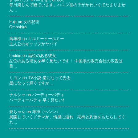
毎日楽しんで観ています。ハユン役の子がかわいくてたまりませ
ん…
Fujii
on
女の秘密
Omoshiroi
磨雄様
on
キルミーヒールミー
主人公のギャップがヤバイ
freddie
on
品位のある彼女
品位のある彼女を早く見たいです！ 中国系の販売会社の広告は
目…
ミヨン
on
TV小説 星になって光る
星になって輝くですが…
ナルシャ
on
バーディーバディ
バーディーバディ 早く見たい❗
愛ちゃん
on
海神（ヘシン）
展開していくドラマが、情感に溢れ 期待と刺激をもたらしてく
れ…