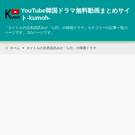
コ
YouTube韓国ドラマ無料動画まとめサイ
ン
テ
ト‐kumoh‐
ン
「タイトルの日本語読みが「ら行」の韓国ドラマ」カテゴリーの記事一覧の
ツ
ページです。 2のページです。
へ
移
ホーム
タイトルの日本語読みが「ら行」の韓国ドラマ
動