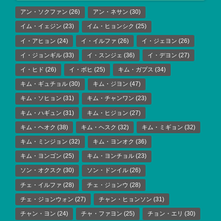
アン・ソクファン
(26)
アン・ネサン
(30)
イム・イェジン
(23)
イム・ヒョンシク
(25)
イ・アヒョン
(24)
イ・イルファ
(26)
イ・ジェヨン
(26)
イ・ジョンギル
(33)
イ・スンジェ
(36)
イ・デヨン
(27)
イ・ヒド
(26)
イ・ボヒ
(25)
キム・ガプス
(34)
キム・ギュチョル
(30)
キム・ジヨン
(47)
キム・ソヒョン
(31)
キム・チャンワン
(23)
キム・ハギュン
(31)
キム・ヒジョン
(27)
キム・ヘオク
(38)
キム・ヘスク
(32)
キム・ミギョン
(32)
キム・ミンジョン
(32)
キム・ヨンオク
(36)
キム・ヨンゴン
(25)
キム・ヨンチョル
(23)
ソン・オクスク
(30)
ソン・ドンイル
(26)
チェ・イルファ
(28)
チェ・ジョンウ
(28)
チェ・ジョンウォン
(27)
チャン・ヒョンソン
(31)
チャン・ヨン
(24)
チャ・ファヨン
(25)
チョン・エリ
(30)