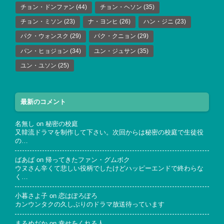
チョン・ドンファン
(44)
チョン・ヘソン
(35)
チョン・ミソン
(23)
ナ・ヨンヒ
(26)
ハン・ジニ
(23)
パク・ウォンスク
(29)
パク・クニョン
(29)
パン・ヒョジョン
(34)
ユン・ジュサン
(35)
ユン・ユソン
(25)
最新のコメント
名無し
on
秘密の校庭
又韓流ドラマを制作して下さい。次回からは秘密の校庭で生徒役
の…
ばあば
on
帰ってきたファン・グムボク
ウヌさん辛くて悲しい役柄でしたけどハッピーエンドで終わらな
く…
小暮さよ子
on
恋はぽろぽろ
カンウンタクの久しぶりのドラマ放送待っています
まるめだか
on
幸せをくれる人