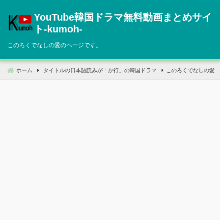
コ
YouTube韓国ドラマ無料動画まとめサイ
ン
テ
ト‐kumoh‐
ン
このろくでなしの愛のページです。
ツ
へ
移
ホーム
タイトルの日本語読みが「か行」の韓国ドラマ
このろくでなしの愛
動