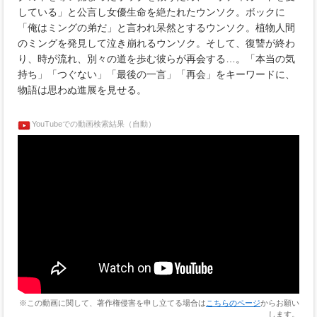
している」と公言し女優生命を絶たれたウンソク。ボックに
「俺はミングの弟だ」と言われ呆然とするウンソク。植物人間
のミングを発見して泣き崩れるウンソク。そして、復讐が終わ
り、時が流れ、別々の道を歩む彼らが再会する…。「本当の気
持ち」「つぐない」「最後の一言」「再会」をキーワードに、
物語は思わぬ進展を見せる。
YouTubeでの動画検索結果（自動）
※この動画に関して、著作権侵害を申し立てる場合は
こちらのページ
からお願い
します。