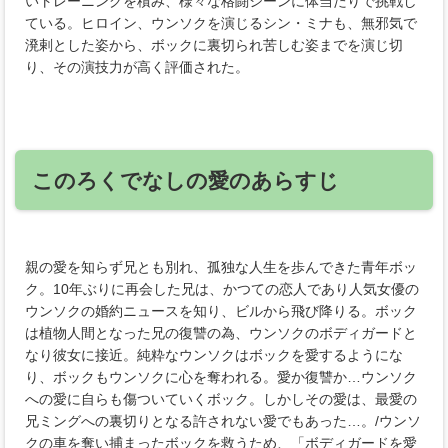
いトレーニングを積み、様々な格闘シーンに体当たりで挑戦し
ている。ヒロイン、ウンソクを演じるシン・ミナも、無邪気で
溌剌とした姿から、ボックに裏切られ苦しむ姿までを演じ切
り、その演技力が高く評価された。
このろくでなしの愛のあらすじ
親の愛を知らず兄とも別れ、孤独な人生を歩んできた青年ボッ
ク。10年ぶりに再会した兄は、かつての恋人であり人気女優の
ウンソクの婚約ニュースを知り、ビルから飛び降りる。ボック
は植物人間となった兄の復讐の為、ウンソクのボディガードと
なり彼女に接近。純粋なウンソクはボックを愛するようにな
り、ボックもウンソクに心を奪われる。愛か復讐か…ウンソク
への愛に自らも傷ついていくボック。しかしその愛は、最愛の
兄ミングへの裏切りとなる許されない愛でもあった…。/ウンソ
クの車を奪い捕まったボックを救うため、「ボディガードを愛