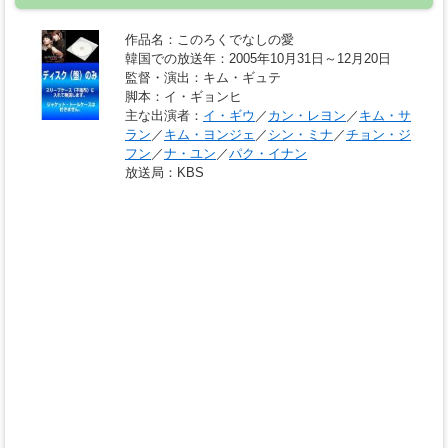
作品名
：このろくでなしの愛
韓国での放送年
：2005年10月31日～12月20日
監督・演出
：キム・ギュテ
脚本
：イ・ギョンヒ
主な出演者
：
イ・ギウ
／
カン・レヨン
／
キム・サ
ラン
／
キム・ヨンジェ
／
シン・ミナ
／
チョン・ジ
フン
／
ナ・ユン
／
パク・イナン
放送局
：KBS