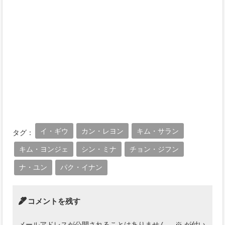
イ・ギウ
カン・レヨン
キム・サラン
タグ：
キム・ヨンジェ
シン・ミナ
チョン・ジフン
ナ・ユン
パク・イナン
コメントを残す
メールアドレスが公開されることはありません。
※
が付い