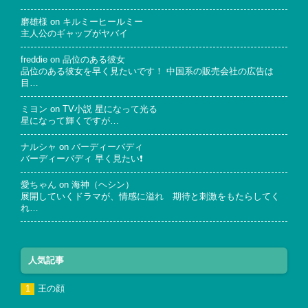
磨雄様
on
キルミーヒールミー
主人公のギャップがヤバイ
freddie
on
品位のある彼女
品位のある彼女を早く見たいです！ 中国系の販売会社の広告は
目…
ミヨン
on
TV小説 星になって光る
星になって輝くですが…
ナルシャ
on
バーディーバディ
バーディーバディ 早く見たい❗
愛ちゃん
on
海神（ヘシン）
展開していくドラマが、情感に溢れ 期待と刺激をもたらしてく
れ…
人気記事
王の顔