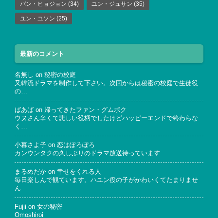
パン・ヒョジョン
(34)
ユン・ジュサン
(35)
ユン・ユソン
(25)
最新のコメント
名無し
on
秘密の校庭
又韓流ドラマを制作して下さい。次回からは秘密の校庭で生徒役
の…
ばあば
on
帰ってきたファン・グムボク
ウヌさん辛くて悲しい役柄でしたけどハッピーエンドで終わらな
く…
小暮さよ子
on
恋はぽろぽろ
カンウンタクの久しぶりのドラマ放送待っています
まるめだか
on
幸せをくれる人
毎日楽しんで観ています。ハユン役の子がかわいくてたまりませ
ん…
Fujii
on
女の秘密
Omoshiroi