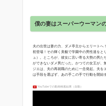
僕の妻はスーパーウーマン
夫の出世は妻の力、ダメ亭主からエリートへ！
初登場！その輝く美貌で学園中の男性達をと
ュ）。ところが、彼女に言い寄る大勢の男たち
ができないダメ男だった。かつての女王が、
ジエは、夫の再就職のために一念発起。夫を
は手段を選ばず、あの手この手で行動を開始
YouTubeでの動画検索結果（自動）