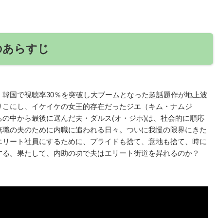
のあらすじ
韓国で視聴率30％を突破し大ブームとなった超話題作が地上波
りこにし、イケイケの女王的存在だったジエ（キム・ナムジ
の中から最後に選んだ夫・ダルス(オ・ジホ)は、社会的に順応
無職の夫のために内職に追われる日々。ついに我慢の限界にきた
エリート社員にするために、プライドも捨て、意地も捨て、時に
する。果たして、内助の功で夫はエリート街道を昇れるのか？