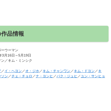
の作品情報
パーウーマン
9年3月16日～5月19日
ソン／キム・ミンシク
ア
／
イ・ヘヨン
／
オ・ジホ
／
キム・チャンワン
／
キム・ドヨン
／
キ
ウソン
／
チェ・チョロ
／
ナ・ヨンヒ
／
パク・ジュヒ
／
ユン・サンヒョ