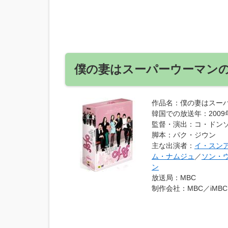
僕の妻はスーパーウーマン
作品名
：僕の妻はスー
韓国での放送年
：200
監督・演出
：コ・ドン
脚本
：パク・ジウン
主な出演者
：
イ・スン
ム・ナムジュ
／
ソン・
ン
放送局
：MBC
制作会社
：MBC／iMBC