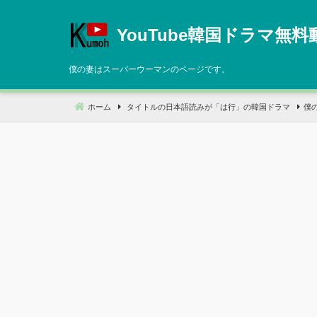
コ
ン
YouTube韓国ドラマ無料
テ
ン
僕の妻はスーパーウーマンのページです。
ツ
へ
ホーム
タイトルの日本語読みが「は行」の韓国ドラマ
僕
移
動