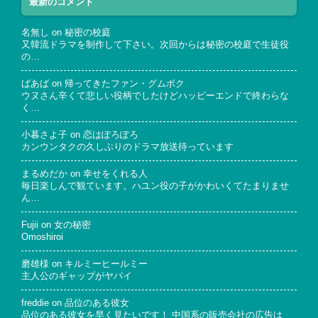
最新のコメント
名無し
on
秘密の校庭
又韓流ドラマを制作して下さい。次回からは秘密の校庭で生徒役
の…
ばあば
on
帰ってきたファン・グムボク
ウヌさん辛くて悲しい役柄でしたけどハッピーエンドで終わらな
く…
小暮さよ子
on
恋はぽろぽろ
カンウンタクの久しぶりのドラマ放送待っています
まるめだか
on
幸せをくれる人
毎日楽しんで観ています。ハユン役の子がかわいくてたまりませ
ん…
Fujii
on
女の秘密
Omoshiroi
磨雄様
on
キルミーヒールミー
主人公のギャップがヤバイ
freddie
on
品位のある彼女
品位のある彼女を早く見たいです！ 中国系の販売会社の広告は