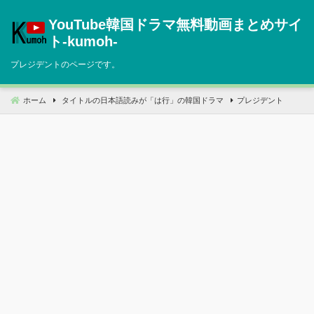
コ
YouTube韓国ドラマ無料動画まとめサイ
ン
テ
ト‐kumoh‐
ン
プレジデントのページです。
ツ
へ
移
ホーム
タイトルの日本語読みが「は行」の韓国ドラマ
プレジデント
動