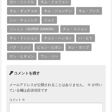
カン・シンイル
キム・イェリョン
キム・ギュチョル
キム・ジョンナン
キム・フンス
シン・チュンシク
ジェイ
ソンミン（SUPER JUNIOR）
チェ・スジョン
チェ・ドンジュン
チョン・ハンヨン
ハ・ヒラ
パク・ミンジ
ピョン・ヒボン
ホン・ヨソブ
ヤン・ヒギョン
ワン・ジヘ
コメントを残す
メールアドレスが公開されることはありません。
※
が付い
ている欄は必須項目です
コメント
※