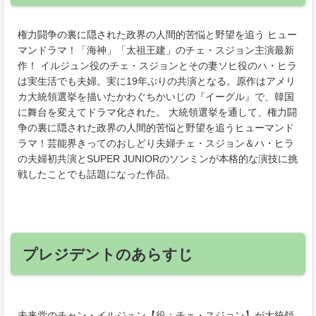
権力闘争の裏に隠された政界の人間的苦悩と野望を追う ヒュー
マンドラマ！「海神」「太祖王建」のチェ・スジョン主演最新
作！ イルジュン役のチェ・スジョンとその妻ソヒ役のハ・ヒラ
は実生活でも夫婦。実に19年ぶりの共演となる。原作はアメリ
カ大統領選挙を描いたかわぐちかいじの『イーグル』で、韓国
に舞台を変えてドラマ化された。 大統領選挙を通して、権力闘
争の裏に隠された政界の人間的苦悩と野望を追うヒューマンド
ラマ！芸能界きってのおしどり夫婦チェ・スジョン＆ハ・ヒラ
の夫婦初共演とSUPER JUNIORのソンミンが本格的な演技に挑
戦したことでも話題になった作品。
プレジデントのあらすじ
未来党のチャン・イルジュン【役：チェ・スジョン】が大統領