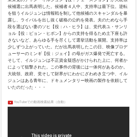
候補選に出馬表明した。候補者４人中、支持率は最下位。逆転
を狙うイルジュンは情報戦を制して他候補のスキャンダルを暴
露し、ライバルを出し抜く破格の公約を発表。夫のためなら手
段を選ばない妻のソヒ【役：ハ・ヒラ】は、党代表ユ・サンリ
ョル【役：ピョン・ヒボン】からの支持を得るため土下座も許
さないなど、あらゆる手を尽くして選挙活動を展開。支持率は
少しずつ上がっていた。だが出馬表明したこの日、映像プロデ
ューサーのミンギ【役：ジェイ】の母がガス爆発で死亡する。
そして、イルジュンは不正資金疑惑がかけられた上に、何者か
によって狙撃された。この事件の背後には一体何があるのか。
大統領、政府、党そして財界がにわかにざわめき立つ中、イル
ジュンはある青年に、ドキュメンタリー映画の製作を依頼して
いたのだった・・・
YouTubeでの動画検索結果（自動）