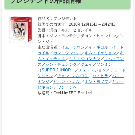
プレジデントの作品情報
作品名
：プレジデント
韓国での放送年
：2010年12月15日～2月24日
監督・演出
：キム・ヒョンイル
脚本
：ソン・ヨンモク／チョン・ヒョンミン／ソ
ン・ジヘ
主な出演者
：
イム・ジウン
／
イ・ギヨル
／
イ・ド
ゥイル
／
カン・シンイル
／
キム・イェリョン
／
キ
ム・ギュチョル
／
キム・ジョンナン
／
キム・フン
ス
／
シン・チュンシク
／
ジェイ
／
ソンミン
（SUPER JUNIOR）
／
チェ・スジョン
／
チェ・ド
ンジュン
／
チョン・ハンヨン
／
ハ・ヒラ
／
パク・
ミンジ
／
ピョン・ヒボン
／
ホン・ヨソブ
／
ヤン・
ヒギョン
／
ワン・ジヘ
放送局
：Feel-LimΣEG Ent. Ltd.