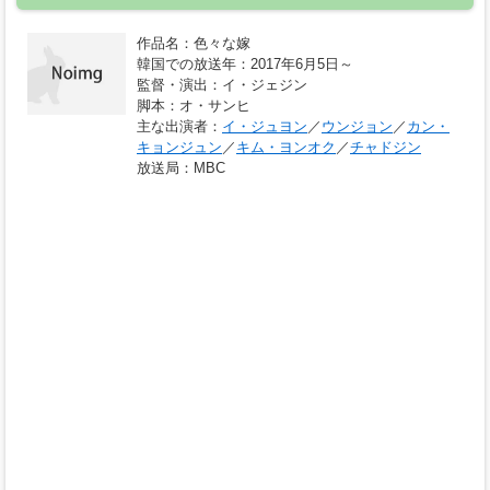
作品名
：色々な嫁
韓国での放送年
：2017年6月5日～
監督・演出
：イ・ジェジン
脚本
：オ・サンヒ
主な出演者
：
イ・ジュヨン
／
ウンジョン
／
カン・
キョンジュン
／
キム・ヨンオク
／
チャドジン
放送局
：MBC