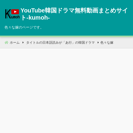
コ
YouTube韓国ドラマ無料動画まとめサイ
ン
テ
ト‐kumoh‐
ン
色々な嫁のページです。
ツ
へ
移
ホーム
タイトルの日本語読みが「あ行」の韓国ドラマ
色々な嫁
動