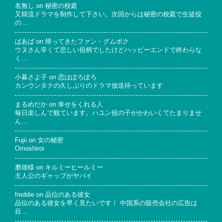
名無し
on
秘密の校庭
又韓流ドラマを制作して下さい。次回からは秘密の校庭で生徒役
の…
ばあば
on
帰ってきたファン・グムボク
ウヌさん辛くて悲しい役柄でしたけどハッピーエンドで終わらな
く…
小暮さよ子
on
恋はぽろぽろ
カンウンタクの久しぶりのドラマ放送待っています
まるめだか
on
幸せをくれる人
毎日楽しんで観ています。ハユン役の子がかわいくてたまりませ
ん…
Fujii
on
女の秘密
Omoshiroi
磨雄様
on
キルミーヒールミー
主人公のギャップがヤバイ
freddie
on
品位のある彼女
品位のある彼女を早く見たいです！ 中国系の販売会社の広告は
目…