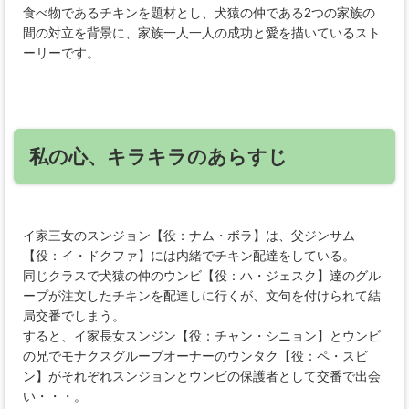
食べ物であるチキンを題材とし、犬猿の仲である2つの家族の
間の対立を背景に、家族一人一人の成功と愛を描いているスト
ーリーです。
私の心、キラキラのあらすじ
イ家三女のスンジョン【役：ナム・ボラ】は、父ジンサム
【役：イ・ドクファ】には内緒でチキン配達をしている。
同じクラスで犬猿の仲のウンビ【役：ハ・ジェスク】達のグル
ープが注文したチキンを配達しに行くが、文句を付けられて結
局交番でしまう。
すると、イ家長女スンジン【役：チャン・シニョン】とウンビ
の兄でモナクスグループオーナーのウンタク【役：ペ・スビ
ン】がそれぞれスンジョンとウンビの保護者として交番で出会
い・・・。