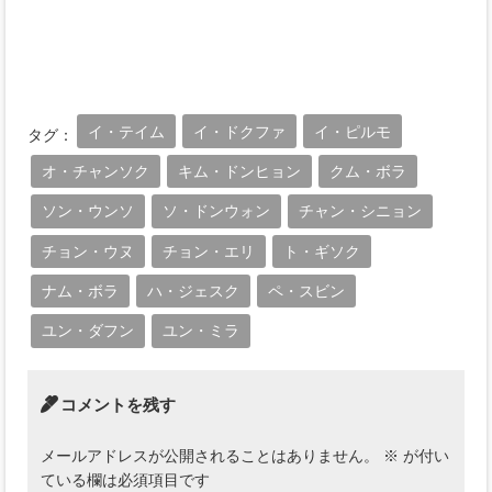
イ・テイム
イ・ドクファ
イ・ピルモ
タグ：
オ・チャンソク
キム・ドンヒョン
クム・ボラ
ソン・ウンソ
ソ・ドンウォン
チャン・シニョン
チョン・ウヌ
チョン・エリ
ト・ギソク
ナム・ボラ
ハ・ジェスク
ペ・スビン
ユン・ダフン
ユン・ミラ
コメントを残す
メールアドレスが公開されることはありません。
※
が付い
ている欄は必須項目です