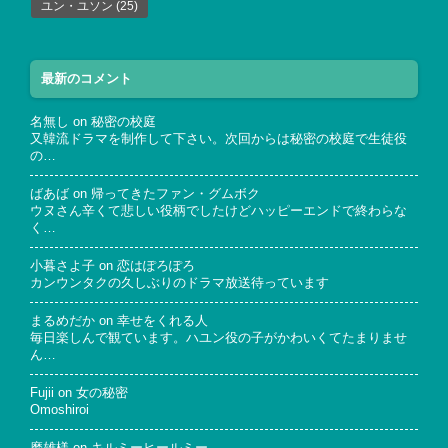
ユン・ユソン
(25)
最新のコメント
名無し
on
秘密の校庭
又韓流ドラマを制作して下さい。次回からは秘密の校庭で生徒役
の…
ばあば
on
帰ってきたファン・グムボク
ウヌさん辛くて悲しい役柄でしたけどハッピーエンドで終わらな
く…
小暮さよ子
on
恋はぽろぽろ
カンウンタクの久しぶりのドラマ放送待っています
まるめだか
on
幸せをくれる人
毎日楽しんで観ています。ハユン役の子がかわいくてたまりませ
ん…
Fujii
on
女の秘密
Omoshiroi