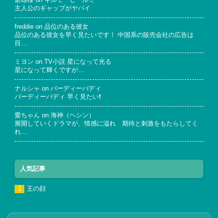
磨雄様
on
キルミーヒールミー
主人公のギャップがヤバイ
freddie
on
品位のある彼女
品位のある彼女を早く見たいです！ 中国系の販売会社の広告は
目…
ミヨン
on
TV小説 星になって光る
星になって輝くですが…
ナルシャ
on
バーディーバディ
バーディーバディ 早く見たい❗
愛ちゃん
on
海神（ヘシン）
展開していくドラマが、情感に溢れ 期待と刺激をもたらしてく
れ…
人気記事
王の顔