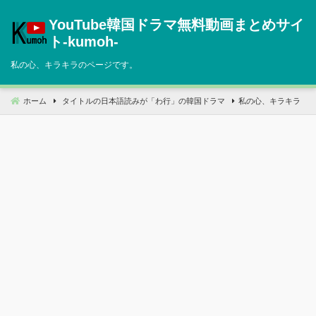
コ
YouTube韓国ドラマ無料動画まとめサイ
ン
テ
ト‐kumoh‐
ン
私の心、キラキラのページです。
ツ
へ
移
ホーム
タイトルの日本語読みが「わ行」の韓国ドラマ
私の心、キラキラ
動