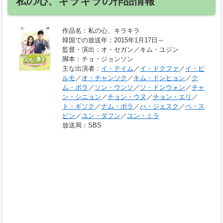
私の心、キラキラの作品情報
作品名
：私の心、キラキラ
韓国での放送年
：2015年1月17日～
監督・演出
：オ・セガン／キム・ユジン
脚本
：チョ・ジョンソン
主な出演者
：
イ・テイム
／
イ・ドクファ
／
イ・ピ
ルモ
／
オ・チャンソク
／
キム・ドンヒョン
／
ク
ム・ボラ
／
ソン・ウンソ
／
ソ・ドンウォン
／
チャ
ン・シニョン
／
チョン・ウヌ
／
チョン・エリ
／
ト・ギソク
／
ナム・ボラ
／
ハ・ジェスク
／
ペ・ス
ビン
／
ユン・ダフン
／
ユン・ミラ
放送局
：SBS