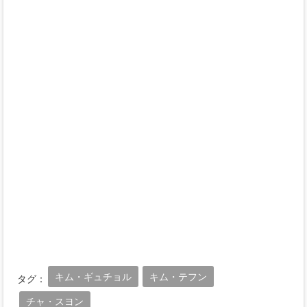
キム・ギュチョル
キム・テフン
タグ：
チャ・スヨン