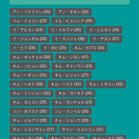
アン・ソクファン
(26)
アン・ネサン
(30)
イム・イェジン
(23)
イム・ヒョンシク
(25)
イ・アヒョン
(24)
イ・イルファ
(26)
イ・ジェヨン
(26)
イ・ジョンギル
(33)
イ・スンジェ
(36)
イ・デヨン
(27)
イ・ヒド
(26)
イ・ボヒ
(25)
キム・ガプス
(34)
キム・ギュチョル
(30)
キム・ジヨン
(47)
キム・ソヒョン
(31)
キム・チャンワン
(23)
キム・ハギュン
(31)
キム・ヒジョン
(27)
キム・ヘオク
(38)
キム・ヘスク
(32)
キム・ミギョン
(32)
キム・ミンジョン
(32)
キム・ヨンオク
(36)
キム・ヨンゴン
(25)
キム・ヨンチョル
(23)
ソン・オクスク
(30)
ソン・ドンイル
(26)
チェ・イルファ
(28)
チェ・ジョンウ
(28)
チェ・ジョンウォン
(27)
チャン・ヒョンソン
(31)
チャン・ヨン
(24)
チャ・ファヨン
(25)
チョン・エリ
(30)