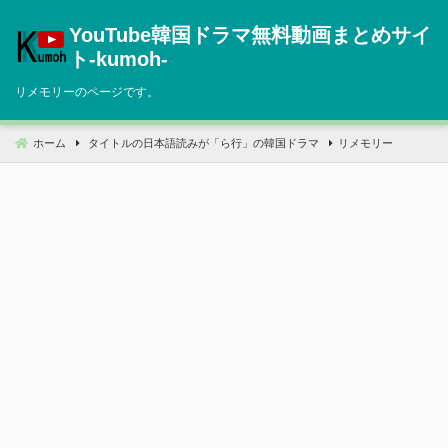
コ
YouTube韓国ドラマ無料動画まとめサイ
ン
テ
ト‐kumoh‐
ン
リメモリーのページです。
ツ
へ
移
ホーム
タイトルの日本語読みが「ら行」の韓国ドラマ
リメモリー
動