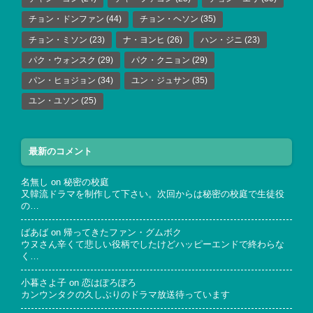
チョン・ドンファン
(44)
チョン・ヘソン
(35)
チョン・ミソン
(23)
ナ・ヨンヒ
(26)
ハン・ジニ
(23)
パク・ウォンスク
(29)
パク・クニョン
(29)
パン・ヒョジョン
(34)
ユン・ジュサン
(35)
ユン・ユソン
(25)
最新のコメント
名無し
on
秘密の校庭
又韓流ドラマを制作して下さい。次回からは秘密の校庭で生徒役
の…
ばあば
on
帰ってきたファン・グムボク
ウヌさん辛くて悲しい役柄でしたけどハッピーエンドで終わらな
く…
小暮さよ子
on
恋はぽろぽろ
カンウンタクの久しぶりのドラマ放送待っています