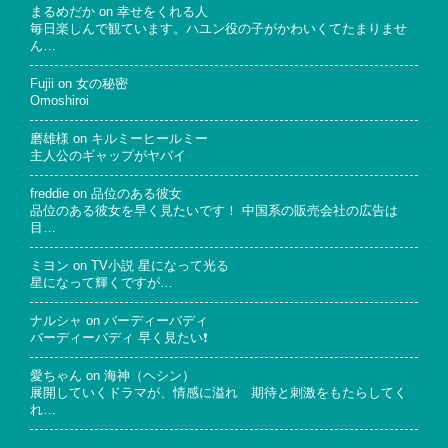
まるめだか
on
幸せをくれる人
毎日楽しんで観ています。ハユン役の子がかわいくてたまりませ
ん…
Fujii
on
女の秘密
Omoshiroi
磨雄様
on
キルミーヒールミー
主人公のギャップがヤバイ
freddie
on
品位のある彼女
品位のある彼女を早く見たいです！ 中国系の販売会社の広告は
目…
ミヨン
on
TV小説 星になって光る
星になって輝くですが…
ナルシャ
on
バーディーバディ
バーディーバディ 早く見たい❗
愛ちゃん
on
海神（ヘシン）
展開していくドラマが、情感に溢れ 期待と刺激をもたらしてく
れ…