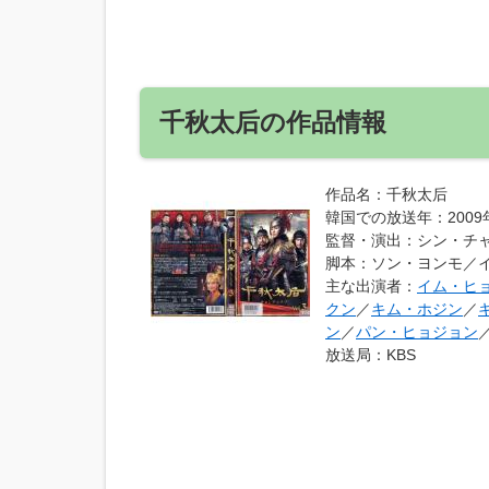
千秋太后の作品情報
作品名
：千秋太后
韓国での放送年
：200
監督・演出
：シン・チ
脚本
：ソン・ヨンモ／
主な出演者
：
イム・ヒ
クン
／
キム・ホジン
／
ン
／
パン・ヒョジョン
放送局
：KBS