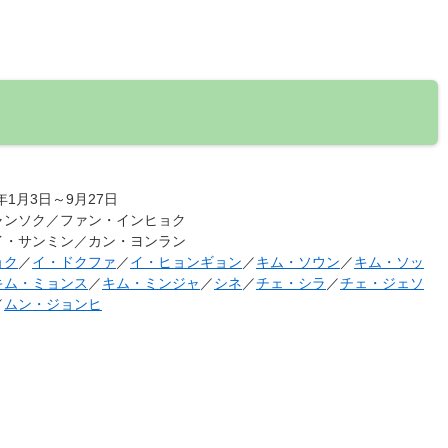
9年1月3日～9月27日
ャンソク／ファン・インヒョク
イ・サンミン／カン・ヨンラン
ョク
／
イ・ドクファ
／
イ・ヒョンギョン
／
キム・ソウン
／
キム・ソッ
キム・ミョンス
／
キム・ミンジャ
／
シネ
／
チェ・シラ
／
チェ・ジェソ
／
ムン・ジョンヒ