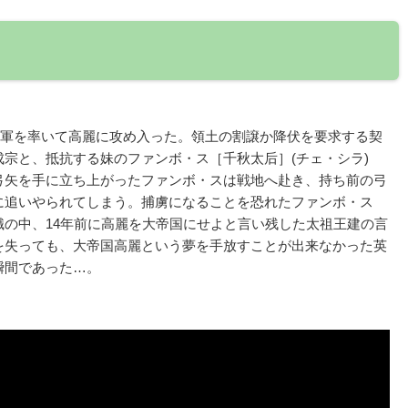
の大軍を率いて高麗に攻め入った。領土の割譲か降伏を要求する契
宗と、抵抗する妹のファンボ・ス［千秋太后］(チェ・シラ)
弓矢を手に立ち上がったファンボ・スは戦地へ赴き、持ち前の弓
に追いやられてしまう。捕虜になることを恐れたファンボ・ス
の中、14年前に高麗を大帝国にせよと言い残した太祖王建の言
を失っても、大帝国高麗という夢を手放すことが出来なかった英
瞬間であった…。