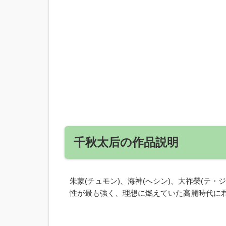
千秋太后の作品説明
朱蒙(チュモン)、海神(へシン)、大祚榮(テ
性が最も強く、理想に燃えていた高麗時代に