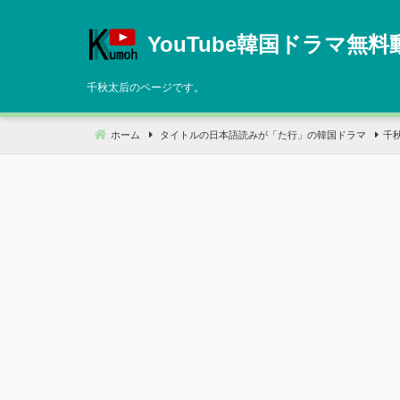
コ
ン
YouTube韓国ドラマ無料
テ
ン
千秋太后のページです。
ツ
へ
ホーム
タイトルの日本語読みが「た行」の韓国ドラマ
千
移
動