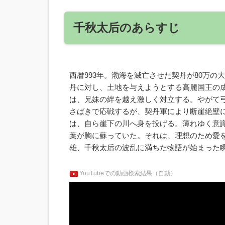
千秋太后のあらすじ
西暦993年。渤海を滅亡させた契丹が80万
丹に対し、土地を与えようとする高麗国王の成
は、兄妹の絆を越え激しく対立する。やがて
さばきで応戦するが、契丹軍により断崖絶壁
は、自ら崖下の川へ身を投げる。薄れゆく意識
葉が胸に蘇っていた。それは、理想のため愛
雄、千秋太后の波乱に満ちた物語が始まった
YouTubeでの動画検索結果（自動）