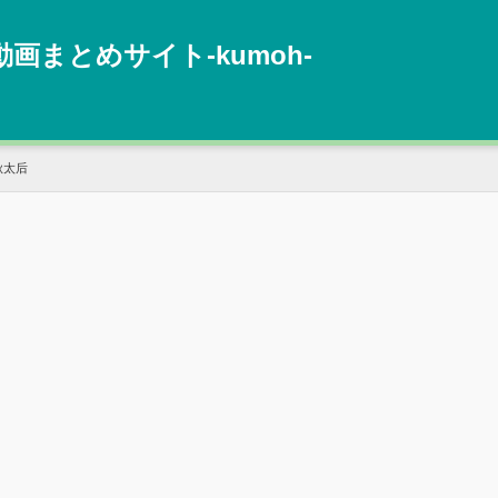
動画まとめサイト‐kumoh‐
秋太后