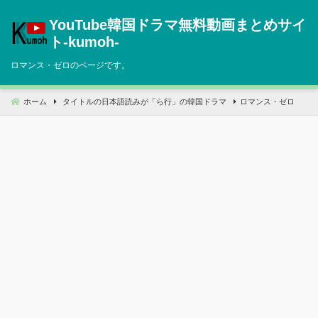
コ
YouTube韓国ドラマ無料動画まとめサイ
ン
テ
ト‐kumoh‐
ン
ロマンス・ゼロのページです。
ツ
へ
移
ホーム
タイトルの日本語読みが「ら行」の韓国ドラマ
ロマンス・ゼロ
動