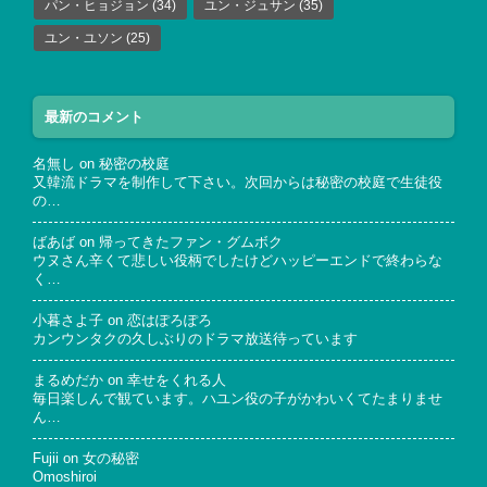
パン・ヒョジョン
(34)
ユン・ジュサン
(35)
ユン・ユソン
(25)
最新のコメント
名無し
on
秘密の校庭
又韓流ドラマを制作して下さい。次回からは秘密の校庭で生徒役
の…
ばあば
on
帰ってきたファン・グムボク
ウヌさん辛くて悲しい役柄でしたけどハッピーエンドで終わらな
く…
小暮さよ子
on
恋はぽろぽろ
カンウンタクの久しぶりのドラマ放送待っています
まるめだか
on
幸せをくれる人
毎日楽しんで観ています。ハユン役の子がかわいくてたまりませ
ん…
Fujii
on
女の秘密
Omoshiroi