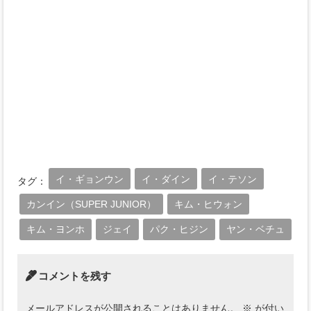
イ・ギョンウン
イ・ダイン
イ・テソン
タグ：
カンイン（SUPER JUNIOR）
キム・ヒウォン
キム・ヨンホ
ジェイ
パク・ヒジン
ヤン・ベチュ
コメントを残す
メールアドレスが公開されることはありません。
※
が付い