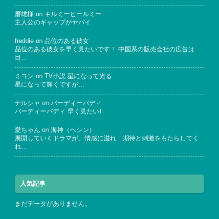
磨雄様
on
キルミーヒールミー
主人公のギャップがヤバイ
freddie
on
品位のある彼女
品位のある彼女を早く見たいです！ 中国系の販売会社の広告は
目…
ミヨン
on
TV小説 星になって光る
星になって輝くですが…
ナルシャ
on
バーディーバディ
バーディーバディ 早く見たい❗
愛ちゃん
on
海神（ヘシン）
展開していくドラマが、情感に溢れ 期待と刺激をもたらしてく
れ…
人気記事
まだデータがありません。