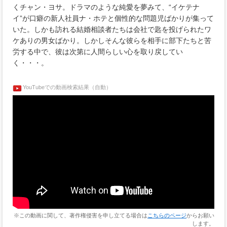
くチャン・ヨサ。ドラマのような純愛を夢みて、“イケテナ
イ”が口癖の新人社員ナ・ホテと個性的な問題児ばかりが集って
いた。しかも訪れる結婚相談者たちは会社で匙を投げられたワ
ケありの男女ばかり。しかしそんな彼らを相手に部下たちと苦
労する中で、彼は次第に人間らしい心を取り戻してい
く・・・。
YouTubeでの動画検索結果（自動）
※この動画に関して、著作権侵害を申し立てる場合は
こちらのページ
からお願い
します。