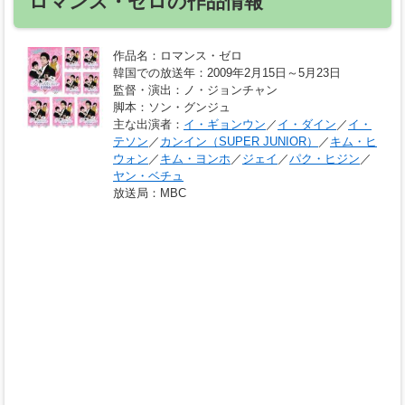
ロマンス・ゼロの作品情報
作品名
：ロマンス・ゼロ
韓国での放送年
：2009年2月15日～5月23日
監督・演出
：ノ・ジョンチャン
脚本
：ソン・グンジュ
主な出演者
：
イ・ギョンウン
／
イ・ダイン
／
イ・
テソン
／
カンイン（SUPER JUNIOR）
／
キム・ヒ
ウォン
／
キム・ヨンホ
／
ジェイ
／
パク・ヒジン
／
ヤン・ベチュ
放送局
：MBC