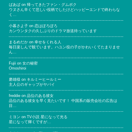
ばあば
on
帰ってきたファン・グムボク
ウヌさん辛くて悲しい役柄でしたけどハッピーエンドで終わらな
く…
小暮さよ子
on
恋はぽろぽろ
カンウンタクの久しぶりのドラマ放送待っています
まるめだか
on
幸せをくれる人
毎日楽しんで観ています。ハユン役の子がかわいくてたまりませ
ん…
Fujii
on
女の秘密
Omoshiroi
磨雄様
on
キルミーヒールミー
主人公のギャップがヤバイ
freddie
on
品位のある彼女
品位のある彼女を早く見たいです！ 中国系の販売会社の広告は
目…
ミヨン
on
TV小説 星になって光る
星になって輝くですが…