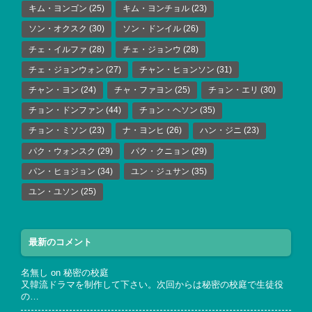
キム・ヨンゴン
(25)
キム・ヨンチョル
(23)
ソン・オクスク
(30)
ソン・ドンイル
(26)
チェ・イルファ
(28)
チェ・ジョンウ
(28)
チェ・ジョンウォン
(27)
チャン・ヒョンソン
(31)
チャン・ヨン
(24)
チャ・ファヨン
(25)
チョン・エリ
(30)
チョン・ドンファン
(44)
チョン・ヘソン
(35)
チョン・ミソン
(23)
ナ・ヨンヒ
(26)
ハン・ジニ
(23)
パク・ウォンスク
(29)
パク・クニョン
(29)
パン・ヒョジョン
(34)
ユン・ジュサン
(35)
ユン・ユソン
(25)
最新のコメント
名無し
on
秘密の校庭
又韓流ドラマを制作して下さい。次回からは秘密の校庭で生徒役
の…