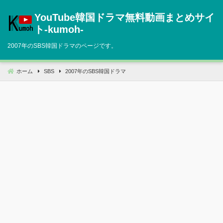
コ
YouTube韓国ドラマ無料動画まとめサイ
ン
テ
ト‐kumoh‐
ン
2007年のSBS韓国ドラマのページです。
ツ
へ
移
ホーム
SBS
2007年のSBS韓国ドラマ
動