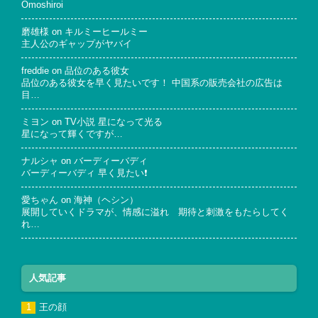
Omoshiroi
磨雄様
on
キルミーヒールミー
主人公のギャップがヤバイ
freddie
on
品位のある彼女
品位のある彼女を早く見たいです！ 中国系の販売会社の広告は
目…
ミヨン
on
TV小説 星になって光る
星になって輝くですが…
ナルシャ
on
バーディーバディ
バーディーバディ 早く見たい❗
愛ちゃん
on
海神（ヘシン）
展開していくドラマが、情感に溢れ 期待と刺激をもたらしてく
れ…
人気記事
王の顔