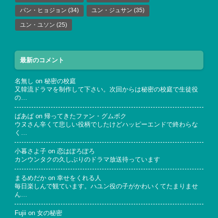
パン・ヒョジョン
(34)
ユン・ジュサン
(35)
ユン・ユソン
(25)
最新のコメント
名無し
on
秘密の校庭
又韓流ドラマを制作して下さい。次回からは秘密の校庭で生徒役
の…
ばあば
on
帰ってきたファン・グムボク
ウヌさん辛くて悲しい役柄でしたけどハッピーエンドで終わらな
く…
小暮さよ子
on
恋はぽろぽろ
カンウンタクの久しぶりのドラマ放送待っています
まるめだか
on
幸せをくれる人
毎日楽しんで観ています。ハユン役の子がかわいくてたまりませ
ん…
Fujii
on
女の秘密