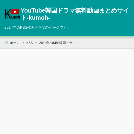
コ
YouTube韓国ドラマ無料動画まとめサイ
ン
テ
ト‐kumoh‐
ン
2014年のKBS韓国ドラマのページです。
ツ
へ
移
ホーム
KBS
2014年のKBS韓国ドラマ
動