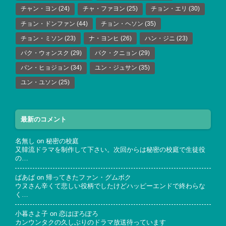
チャン・ヨン
(24)
チャ・ファヨン
(25)
チョン・エリ
(30)
チョン・ドンファン
(44)
チョン・ヘソン
(35)
チョン・ミソン
(23)
ナ・ヨンヒ
(26)
ハン・ジニ
(23)
パク・ウォンスク
(29)
パク・クニョン
(29)
パン・ヒョジョン
(34)
ユン・ジュサン
(35)
ユン・ユソン
(25)
最新のコメント
名無し
on
秘密の校庭
又韓流ドラマを制作して下さい。次回からは秘密の校庭で生徒役
の…
ばあば
on
帰ってきたファン・グムボク
ウヌさん辛くて悲しい役柄でしたけどハッピーエンドで終わらな
く…
小暮さよ子
on
恋はぽろぽろ
カンウンタクの久しぶりのドラマ放送待っています