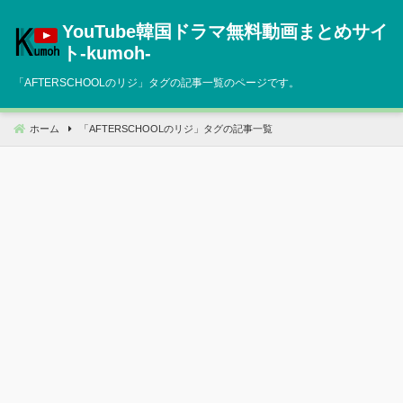
コ
YouTube韓国ドラマ無料動画まとめサイ
ン
テ
ト‐kumoh‐
ン
「
AFTERSCHOOLのリジ
」タグの記事一覧のページです。
ツ
へ
移
ホーム
「
AFTERSCHOOLのリジ
」タグの記事一覧
動