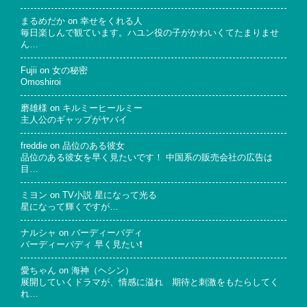
まるめだか
on
幸せをくれる人
毎日楽しんで観ています。ハユン役の子がかわいくてたまりませ
ん…
Fujii
on
女の秘密
Omoshiroi
磨雄様
on
キルミーヒールミー
主人公のギャップがヤバイ
freddie
on
品位のある彼女
品位のある彼女を早く見たいです！ 中国系の販売会社の広告は
目…
ミヨン
on
TV小説 星になって光る
星になって輝くですが…
ナルシャ
on
バーディーバディ
バーディーバディ 早く見たい❗
愛ちゃん
on
海神（ヘシン）
展開していくドラマが、情感に溢れ 期待と刺激をもたらしてく
れ…