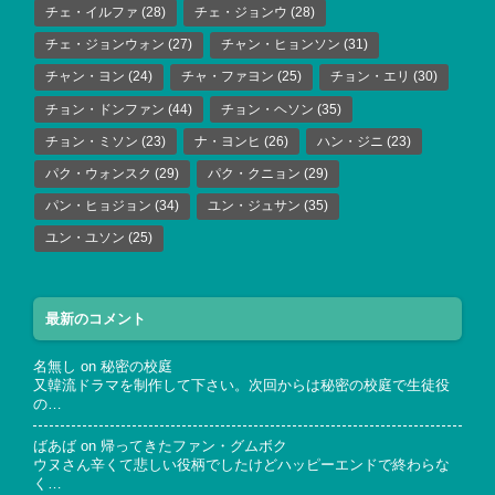
チェ・イルファ
(28)
チェ・ジョンウ
(28)
チェ・ジョンウォン
(27)
チャン・ヒョンソン
(31)
チャン・ヨン
(24)
チャ・ファヨン
(25)
チョン・エリ
(30)
チョン・ドンファン
(44)
チョン・ヘソン
(35)
チョン・ミソン
(23)
ナ・ヨンヒ
(26)
ハン・ジニ
(23)
パク・ウォンスク
(29)
パク・クニョン
(29)
パン・ヒョジョン
(34)
ユン・ジュサン
(35)
ユン・ユソン
(25)
最新のコメント
名無し
on
秘密の校庭
又韓流ドラマを制作して下さい。次回からは秘密の校庭で生徒役
の…
ばあば
on
帰ってきたファン・グムボク
ウヌさん辛くて悲しい役柄でしたけどハッピーエンドで終わらな
く…