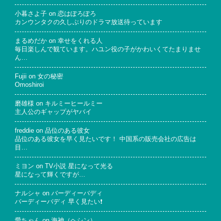
小暮さよ子
on
恋はぽろぽろ
カンウンタクの久しぶりのドラマ放送待っています
まるめだか
on
幸せをくれる人
毎日楽しんで観ています。ハユン役の子がかわいくてたまりませ
ん…
Fujii
on
女の秘密
Omoshiroi
磨雄様
on
キルミーヒールミー
主人公のギャップがヤバイ
freddie
on
品位のある彼女
品位のある彼女を早く見たいです！ 中国系の販売会社の広告は
目…
ミヨン
on
TV小説 星になって光る
星になって輝くですが…
ナルシャ
on
バーディーバディ
バーディーバディ 早く見たい❗
愛ちゃん
on
海神（ヘシン）