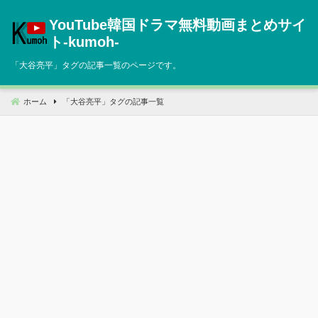
コ
YouTube韓国ドラマ無料動画まとめサイ
ン
テ
ト‐kumoh‐
ン
「
大谷亮平
」タグの記事一覧のページです。
ツ
へ
移
ホーム
「
大谷亮平
」タグの記事一覧
動