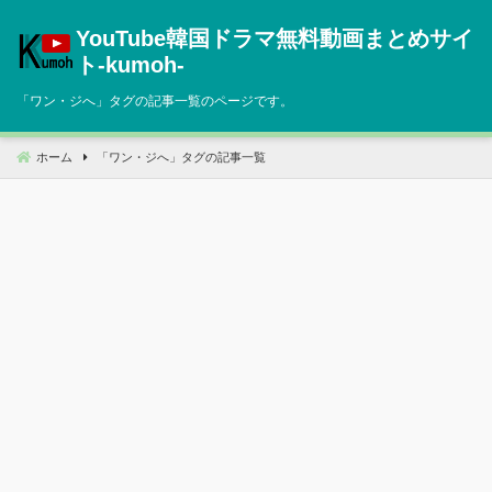
コ
YouTube韓国ドラマ無料動画まとめサイ
ン
テ
ト‐kumoh‐
ン
「
ワン・ジへ
」タグの記事一覧のページです。
ツ
へ
移
ホーム
「
ワン・ジへ
」タグの記事一覧
動