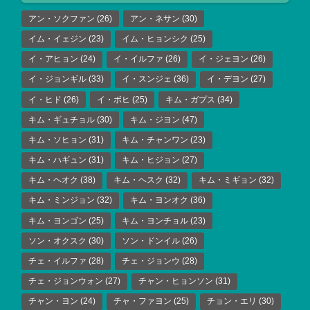
アン・ソクファン
(26)
アン・ネサン
(30)
イム・イェジン
(23)
イム・ヒョンシク
(25)
イ・アヒョン
(24)
イ・イルファ
(26)
イ・ジェヨン
(26)
イ・ジョンギル
(33)
イ・スンジェ
(36)
イ・デヨン
(27)
イ・ヒド
(26)
イ・ボヒ
(25)
キム・ガプス
(34)
キム・ギュチョル
(30)
キム・ジヨン
(47)
キム・ソヒョン
(31)
キム・チャンワン
(23)
キム・ハギュン
(31)
キム・ヒジョン
(27)
キム・ヘオク
(38)
キム・ヘスク
(32)
キム・ミギョン
(32)
キム・ミンジョン
(32)
キム・ヨンオク
(36)
キム・ヨンゴン
(25)
キム・ヨンチョル
(23)
ソン・オクスク
(30)
ソン・ドンイル
(26)
チェ・イルファ
(28)
チェ・ジョンウ
(28)
チェ・ジョンウォン
(27)
チャン・ヒョンソン
(31)
チャン・ヨン
(24)
チャ・ファヨン
(25)
チョン・エリ
(30)