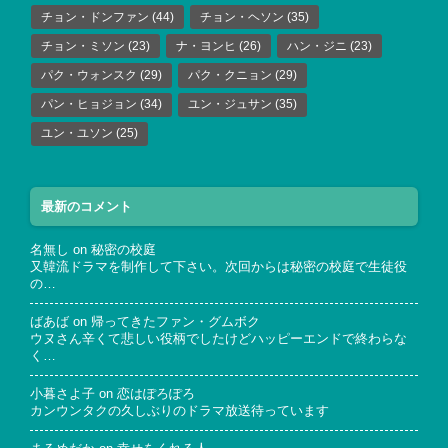
チョン・ドンファン
(44)
チョン・ヘソン
(35)
チョン・ミソン
(23)
ナ・ヨンヒ
(26)
ハン・ジニ
(23)
パク・ウォンスク
(29)
パク・クニョン
(29)
パン・ヒョジョン
(34)
ユン・ジュサン
(35)
ユン・ユソン
(25)
最新のコメント
名無し
on
秘密の校庭
又韓流ドラマを制作して下さい。次回からは秘密の校庭で生徒役
の…
ばあば
on
帰ってきたファン・グムボク
ウヌさん辛くて悲しい役柄でしたけどハッピーエンドで終わらな
く…
小暮さよ子
on
恋はぽろぽろ
カンウンタクの久しぶりのドラマ放送待っています