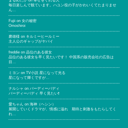
まるめだか
on
幸せをくれる人
毎日楽しんで観ています。ハユン役の子がかわいくてたまりませ
ん…
Fujii
on
女の秘密
Omoshiroi
磨雄様
on
キルミーヒールミー
主人公のギャップがヤバイ
freddie
on
品位のある彼女
品位のある彼女を早く見たいです！ 中国系の販売会社の広告は
目…
ミヨン
on
TV小説 星になって光る
星になって輝くですが…
ナルシャ
on
バーディーバディ
バーディーバディ 早く見たい❗
愛ちゃん
on
海神（ヘシン）
展開していくドラマが、情感に溢れ 期待と刺激をもたらしてく
れ…