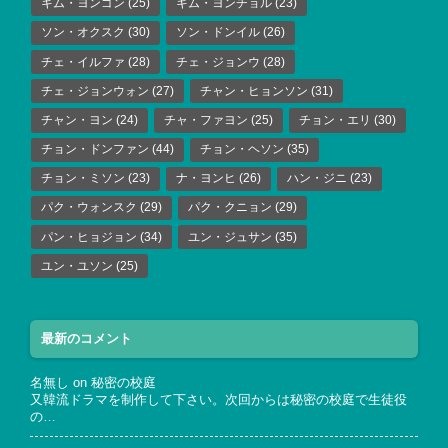
キム・ヨンゴン
(25)
キム・ヨンチョル
(23)
ソン・オクスク
(30)
ソン・ドンイル
(26)
チェ・イルファ
(28)
チェ・ジョンウ
(28)
チェ・ジョンウォン
(27)
チャン・ヒョンソン
(31)
チャン・ヨン
(24)
チャ・ファヨン
(25)
チョン・エリ
(30)
チョン・ドンファン
(44)
チョン・ヘソン
(35)
チョン・ミソン
(23)
ナ・ヨンヒ
(26)
ハン・ジニ
(23)
パク・ウォンスク
(29)
パク・クニョン
(29)
パン・ヒョジョン
(34)
ユン・ジュサン
(35)
ユン・ユソン
(25)
最新のコメント
名無し
on
秘密の校庭
又韓流ドラマを制作して下さい。次回からは秘密の校庭で生徒役
の…