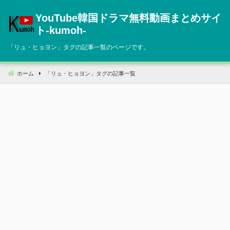
コ
YouTube韓国ドラマ無料動画まとめサイ
ン
テ
ト‐kumoh‐
ン
「
リュ・ヒョヨン
」タグの記事一覧のページです。
ツ
へ
移
ホーム
「
リュ・ヒョヨン
」タグの記事一覧
動