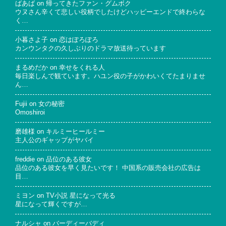
ばあば
on
帰ってきたファン・グムボク
ウヌさん辛くて悲しい役柄でしたけどハッピーエンドで終わらな
く…
小暮さよ子
on
恋はぽろぽろ
カンウンタクの久しぶりのドラマ放送待っています
まるめだか
on
幸せをくれる人
毎日楽しんで観ています。ハユン役の子がかわいくてたまりませ
ん…
Fujii
on
女の秘密
Omoshiroi
磨雄様
on
キルミーヒールミー
主人公のギャップがヤバイ
freddie
on
品位のある彼女
品位のある彼女を早く見たいです！ 中国系の販売会社の広告は
目…
ミヨン
on
TV小説 星になって光る
星になって輝くですが…
ナルシャ
on
バーディーバディ