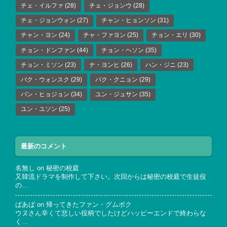
チェ・イルファ
(28)
チェ・ジョンウ
(28)
チェ・ジョンウォン
(27)
チャン・ヒョンソン
(31)
チャン・ヨン
(24)
チャ・ファヨン
(25)
チョン・エリ
(30)
チョン・ドンファン
(44)
チョン・ヘソン
(35)
チョン・ミソン
(23)
ナ・ヨンヒ
(26)
ハン・ジニ
(23)
パク・ウォンスク
(29)
パク・クニョン
(29)
パン・ヒョジョン
(34)
ユン・ジュサン
(35)
ユン・ユソン
(25)
最新のコメント
名無し
on
秘密の校庭
又韓流ドラマを制作して下さい。次回からは秘密の校庭で生徒役
の…
ばあば
on
帰ってきたファン・グムボク
ウヌさん辛くて悲しい役柄でしたけどハッピーエンドで終わらな
く…