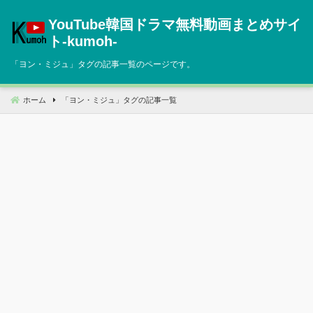
コ
YouTube韓国ドラマ無料動画まとめサイ
ン
テ
ト‐kumoh‐
ン
「
ヨン・ミジュ
」タグの記事一覧のページです。
ツ
へ
移
ホーム
「
ヨン・ミジュ
」タグの記事一覧
動