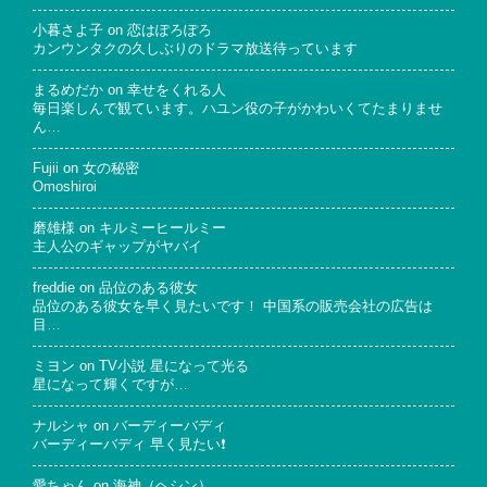
小暮さよ子
on
恋はぽろぽろ
カンウンタクの久しぶりのドラマ放送待っています
まるめだか
on
幸せをくれる人
毎日楽しんで観ています。ハユン役の子がかわいくてたまりませ
ん…
Fujii
on
女の秘密
Omoshiroi
磨雄様
on
キルミーヒールミー
主人公のギャップがヤバイ
freddie
on
品位のある彼女
品位のある彼女を早く見たいです！ 中国系の販売会社の広告は
目…
ミヨン
on
TV小説 星になって光る
星になって輝くですが…
ナルシャ
on
バーディーバディ
バーディーバディ 早く見たい❗
愛ちゃん
on
海神（ヘシン）