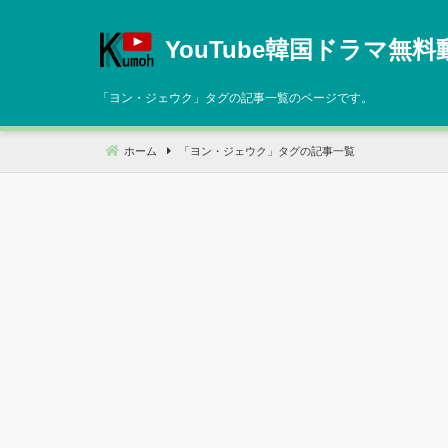
コ
ン
YouTube韓国ドラマ無料
テ
ン
「
ヨン・ジェウク
」タグの記事一覧のページです。
ツ
へ
ホーム
「
ヨン・ジェウク
」タグの記事一覧
移
動