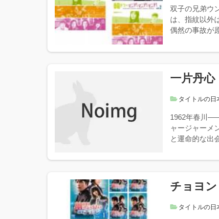
双子の兄弟ウ
は、指紋以外
偶然の事故が原
一片丹心
タイトルの日
1962年春川
ャージャーメ
と運命的な出会
チョヨン
タイトルの日