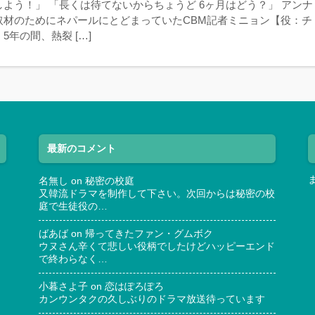
よう！」 「長くは待てないからちょうど 6ヶ月はどう？」 アンナ
取材のためにネパールにとどまっていたCBM記者ミニョン【役：チ
5年の間、熱裂 […]
最新のコメント
名無し
on
秘密の校庭
又韓流ドラマを制作して下さい。次回からは秘密の校
庭で生徒役の…
ばあば
on
帰ってきたファン・グムボク
ウヌさん辛くて悲しい役柄でしたけどハッピーエンド
で終わらなく…
小暮さよ子
on
恋はぽろぽろ
カンウンタクの久しぶりのドラマ放送待っています