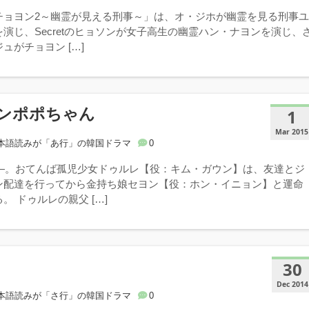
チョヨン2～幽霊が見える刑事～」は、オ・ジホが幽霊を見る刑事
演じ、Secretのヒョソンが女子高生の幽霊ハン・ナヨンを演じ、
ュがチョヨン […]
ンポポちゃん
1
Mar 2015
本語読みが「あ行」の韓国ドラマ
0
川――。おてんば孤児少女ドゥルレ【役：キム・ガウン】は、友達とジ
ン配達を行ってから金持ち娘セヨン【役：ホン・イニョン】と運命
。 ドゥルレの親父 […]
30
Dec 2014
本語読みが「さ行」の韓国ドラマ
0