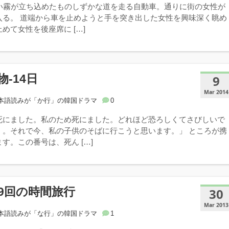
濃い霧が立ち込めたものしずかな道を走る自動車。通りに街の女性が
入る。 道端から車を止めようと手を突き出した女性を興味深く眺め
めて女性を後座席に […]
-14日
9
Mar 2014
本語読みが「か行」の韓国ドラマ
0
死にました。私のため死にました。どれほど恐ろしくてさびしいで
・。それで今、私の子供のそばに行こうと思います。」 ところが携
す。この番号は、死ん […]
9回の時間旅行
30
Mar 2013
本語読みが「な行」の韓国ドラマ
1