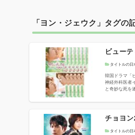
「
ヨン・ジェウク
」タグの
ビューテ
タイトルの日
韓国ドラマ「
神経外科医者
と奇妙な死を遂
チョヨン
タイトルの日