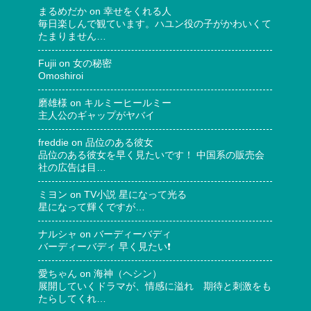
まるめだか
on
幸せをくれる人
毎日楽しんで観ています。ハユン役の子がかわいくて
たまりません…
Fujii
on
女の秘密
Omoshiroi
磨雄様
on
キルミーヒールミー
主人公のギャップがヤバイ
freddie
on
品位のある彼女
品位のある彼女を早く見たいです！ 中国系の販売会
社の広告は目…
ミヨン
on
TV小説 星になって光る
星になって輝くですが…
ナルシャ
on
バーディーバディ
バーディーバディ 早く見たい❗
愛ちゃん
on
海神（ヘシン）
展開していくドラマが、情感に溢れ 期待と刺激をも
たらしてくれ…