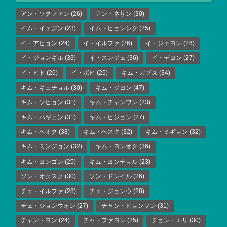
アン・ソクファン
(26)
アン・ネサン
(30)
イム・イェジン
(23)
イム・ヒョンシク
(25)
イ・アヒョン
(24)
イ・イルファ
(26)
イ・ジェヨン
(26)
イ・ジョンギル
(33)
イ・スンジェ
(36)
イ・デヨン
(27)
イ・ヒド
(26)
イ・ボヒ
(25)
キム・ガプス
(34)
キム・ギュチョル
(30)
キム・ジヨン
(47)
キム・ソヒョン
(31)
キム・チャンワン
(23)
キム・ハギュン
(31)
キム・ヒジョン
(27)
キム・ヘオク
(38)
キム・ヘスク
(32)
キム・ミギョン
(32)
キム・ミンジョン
(32)
キム・ヨンオク
(36)
キム・ヨンゴン
(25)
キム・ヨンチョル
(23)
ソン・オクスク
(30)
ソン・ドンイル
(26)
チェ・イルファ
(28)
チェ・ジョンウ
(28)
チェ・ジョンウォン
(27)
チャン・ヒョンソン
(31)
チャン・ヨン
(24)
チャ・ファヨン
(25)
チョン・エリ
(30)