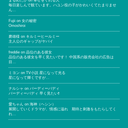
まるめだか
on
幸せをくれる人
毎日楽しんで観ています。ハユン役の子がかわいくてたまりませ
ん…
Fujii
on
女の秘密
Omoshiroi
磨雄様
on
キルミーヒールミー
主人公のギャップがヤバイ
freddie
on
品位のある彼女
品位のある彼女を早く見たいです！ 中国系の販売会社の広告は
目…
ミヨン
on
TV小説 星になって光る
星になって輝くですが…
ナルシャ
on
バーディーバディ
バーディーバディ 早く見たい❗
愛ちゃん
on
海神（ヘシン）
展開していくドラマが、情感に溢れ 期待と刺激をもたらしてく
れ…