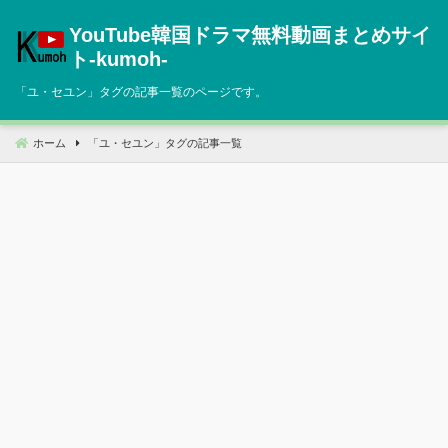
コ
YouTube韓国ドラマ無料動画まとめサイ
ン
テ
ト‐kumoh‐
ン
「
ユ・セユン
」タグの記事一覧のページです。
ツ
へ
移
ホーム
「
ユ・セユン
」タグの記事一覧
動