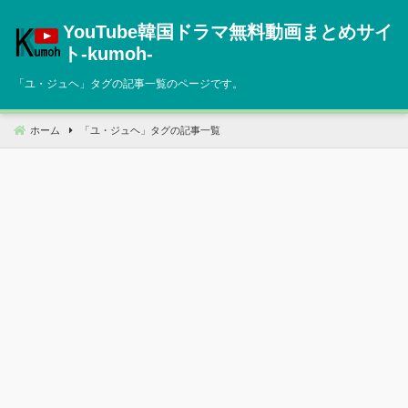
コ
YouTube韓国ドラマ無料動画まとめサイ
ン
テ
ト‐kumoh‐
ン
「
ユ・ジュヘ
」タグの記事一覧のページです。
ツ
へ
移
ホーム
「
ユ・ジュヘ
」タグの記事一覧
動