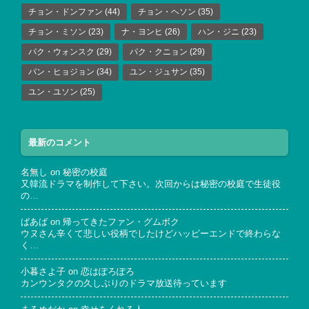
チョン・ドンファン
(44)
チョン・ヘソン
(35)
チョン・ミソン
(23)
ナ・ヨンヒ
(26)
ハン・ジニ
(23)
パク・ウォンスク
(29)
パク・クニョン
(29)
パン・ヒョジョン
(34)
ユン・ジュサン
(35)
ユン・ユソン
(25)
最新のコメント
名無し
on
秘密の校庭
又韓流ドラマを制作して下さい。次回からは秘密の校庭で生徒役
の…
ばあば
on
帰ってきたファン・グムボク
ウヌさん辛くて悲しい役柄でしたけどハッピーエンドで終わらな
く…
小暮さよ子
on
恋はぽろぽろ
カンウンタクの久しぶりのドラマ放送待っています