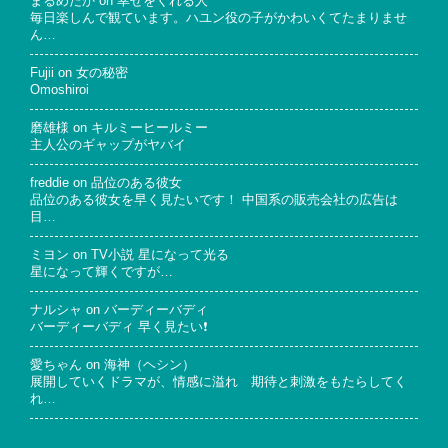
まるめだか
on
幸せをくれる人
毎日楽しんで観ています。ハユン役の子がかわいくてたまりませ
ん…
Fujii
on
女の秘密
Omoshiroi
磨雄様
on
キルミーヒールミー
主人公のギャップがヤバイ
freddie
on
品位のある彼女
品位のある彼女を早く見たいです！ 中国系の販売会社の広告は
目…
ミヨン
on
TV小説 星になって光る
星になって輝くですが…
ナルシャ
on
バーディーバディ
バーディーバディ 早く見たい❗
愛ちゃん
on
海神（ヘシン）
展開していくドラマが、情感に溢れ 期待と刺激をもたらしてく
れ…