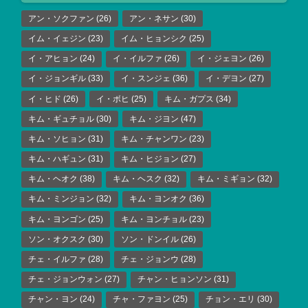
アン・ソクファン
(26)
アン・ネサン
(30)
イム・イェジン
(23)
イム・ヒョンシク
(25)
イ・アヒョン
(24)
イ・イルファ
(26)
イ・ジェヨン
(26)
イ・ジョンギル
(33)
イ・スンジェ
(36)
イ・デヨン
(27)
イ・ヒド
(26)
イ・ボヒ
(25)
キム・ガプス
(34)
キム・ギュチョル
(30)
キム・ジヨン
(47)
キム・ソヒョン
(31)
キム・チャンワン
(23)
キム・ハギュン
(31)
キム・ヒジョン
(27)
キム・ヘオク
(38)
キム・ヘスク
(32)
キム・ミギョン
(32)
キム・ミンジョン
(32)
キム・ヨンオク
(36)
キム・ヨンゴン
(25)
キム・ヨンチョル
(23)
ソン・オクスク
(30)
ソン・ドンイル
(26)
チェ・イルファ
(28)
チェ・ジョンウ
(28)
チェ・ジョンウォン
(27)
チャン・ヒョンソン
(31)
チャン・ヨン
(24)
チャ・ファヨン
(25)
チョン・エリ
(30)