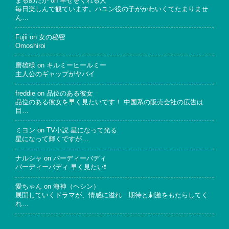
まるめだか
on
幸せをくれる人
毎日楽しんで観ています。ハユン役の子がかわいくてたまりませ
ん…
Fujii
on
女の秘密
Omoshiroi
磨雄様
on
キルミーヒールミー
主人公のギャップがヤバイ
freddie
on
品位のある彼女
品位のある彼女を早く見たいです！ 中国系の販売会社の広告は
目…
ミヨン
on
TV小説 星になって光る
星になって輝くですが…
ナルシャ
on
バーディーバディ
バーディーバディ 早く見たい❗
愛ちゃん
on
海神（ヘシン）
展開していくドラマが、情感に溢れ 期待と刺激をもたらしてく
れ…