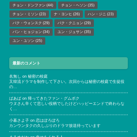
チョン・ドンファン
(44)
チョン・ヘソン
(35)
チョン・ミソン
(23)
ナ・ヨンヒ
(26)
ハン・ジニ
(23)
パク・ウォンスク
(29)
パク・クニョン
(29)
パン・ヒョジョン
(34)
ユン・ジュサン
(35)
ユン・ユソン
(25)
最新のコメント
名無し
on
秘密の校庭
又韓流ドラマを制作して下さい。次回からは秘密の校庭で生徒役
の…
ばあば
on
帰ってきたファン・グムボク
ウヌさん辛くて悲しい役柄でしたけどハッピーエンドで終わらな
く…
小暮さよ子
on
恋はぽろぽろ
カンウンタクの久しぶりのドラマ放送待っています