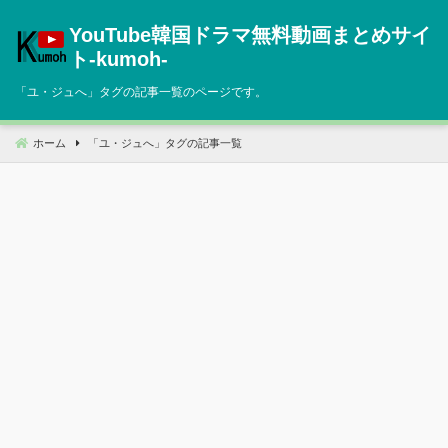
コ
YouTube韓国ドラマ無料動画まとめサイ
ン
テ
ト‐kumoh‐
ン
「
ユ・ジュへ
」タグの記事一覧のページです。
ツ
へ
移
ホーム
「
ユ・ジュへ
」タグの記事一覧
動