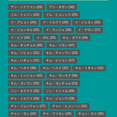
アン・ソクファン
(26)
アン・ネサン
(30)
イム・イェジン
(23)
イム・ヒョンシク
(25)
イ・アヒョン
(24)
イ・イルファ
(26)
イ・ジェヨン
(26)
イ・ジョンギル
(33)
イ・スンジェ
(36)
イ・デヨン
(27)
イ・ヒド
(26)
イ・ボヒ
(25)
キム・ガプス
(34)
キム・ギュチョル
(30)
キム・ジヨン
(47)
キム・ソヒョン
(31)
キム・チャンワン
(23)
キム・ハギュン
(31)
キム・ヒジョン
(27)
キム・ヘオク
(38)
キム・ヘスク
(32)
キム・ミギョン
(32)
キム・ミンジョン
(32)
キム・ヨンオク
(36)
キム・ヨンゴン
(25)
キム・ヨンチョル
(23)
ソン・オクスク
(30)
ソン・ドンイル
(26)
チェ・イルファ
(28)
チェ・ジョンウ
(28)
チェ・ジョンウォン
(27)
チャン・ヒョンソン
(31)
チャン・ヨン
(24)
チャ・ファヨン
(25)
チョン・エリ
(30)