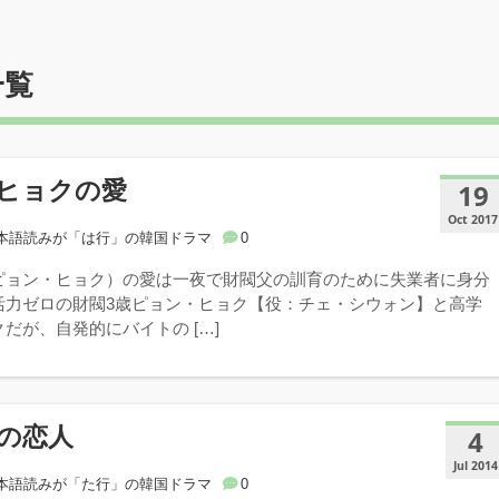
一覧
ヒョクの愛
19
Oct 2017
本語読みが「は行」の韓国ドラマ
0
ピョン・ヒョク）の愛は一夜で財閥父の訓育のために失業者に身分
活力ゼロの財閥3歳ピョン・ヒョク【役：チェ・シウォン】と高学
だが、自発的にバイトの […]
の恋人
4
Jul 2014
本語読みが「た行」の韓国ドラマ
0