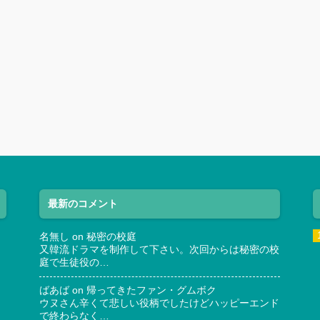
最新のコメント
名無し
on
秘密の校庭
又韓流ドラマを制作して下さい。次回からは秘密の校
庭で生徒役の…
ばあば
on
帰ってきたファン・グムボク
ウヌさん辛くて悲しい役柄でしたけどハッピーエンド
で終わらなく…