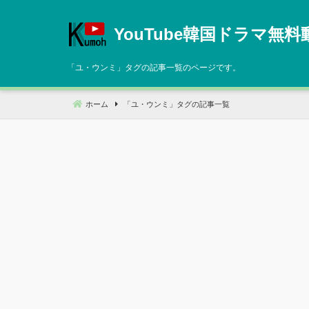
コ
ン
YouTube韓国ドラマ無料
テ
ン
「
ユ・ウンミ
」タグの記事一覧のページです。
ツ
へ
ホーム
「
ユ・ウンミ
」タグの記事一覧
移
動