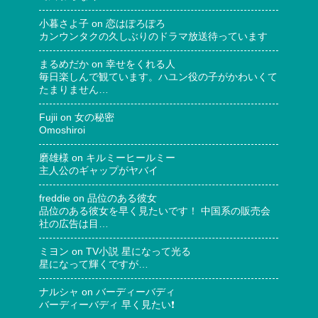
小暮さよ子
on
恋はぽろぽろ
カンウンタクの久しぶりのドラマ放送待っています
まるめだか
on
幸せをくれる人
毎日楽しんで観ています。ハユン役の子がかわいくて
たまりません…
Fujii
on
女の秘密
Omoshiroi
磨雄様
on
キルミーヒールミー
主人公のギャップがヤバイ
freddie
on
品位のある彼女
品位のある彼女を早く見たいです！ 中国系の販売会
社の広告は目…
ミヨン
on
TV小説 星になって光る
星になって輝くですが…
ナルシャ
on
バーディーバディ
バーディーバディ 早く見たい❗