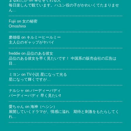
まるめだか
on
幸せをくれる人
毎日楽しんで観ています。ハユン役の子がかわいくてたまりませ
ん…
Fujii
on
女の秘密
Omoshiroi
磨雄様
on
キルミーヒールミー
主人公のギャップがヤバイ
freddie
on
品位のある彼女
品位のある彼女を早く見たいです！ 中国系の販売会社の広告は
目…
ミヨン
on
TV小説 星になって光る
星になって輝くですが…
ナルシャ
on
バーディーバディ
バーディーバディ 早く見たい❗
愛ちゃん
on
海神（ヘシン）
展開していくドラマが、情感に溢れ 期待と刺激をもたらしてく
れ…