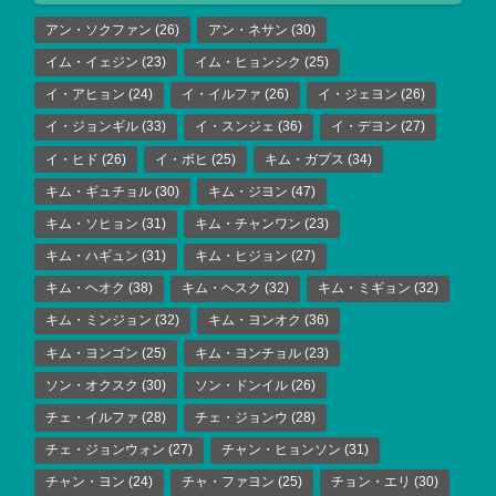
アン・ソクファン
(26)
アン・ネサン
(30)
イム・イェジン
(23)
イム・ヒョンシク
(25)
イ・アヒョン
(24)
イ・イルファ
(26)
イ・ジェヨン
(26)
イ・ジョンギル
(33)
イ・スンジェ
(36)
イ・デヨン
(27)
イ・ヒド
(26)
イ・ボヒ
(25)
キム・ガプス
(34)
キム・ギュチョル
(30)
キム・ジヨン
(47)
キム・ソヒョン
(31)
キム・チャンワン
(23)
キム・ハギュン
(31)
キム・ヒジョン
(27)
キム・ヘオク
(38)
キム・ヘスク
(32)
キム・ミギョン
(32)
キム・ミンジョン
(32)
キム・ヨンオク
(36)
キム・ヨンゴン
(25)
キム・ヨンチョル
(23)
ソン・オクスク
(30)
ソン・ドンイル
(26)
チェ・イルファ
(28)
チェ・ジョンウ
(28)
チェ・ジョンウォン
(27)
チャン・ヒョンソン
(31)
チャン・ヨン
(24)
チャ・ファヨン
(25)
チョン・エリ
(30)