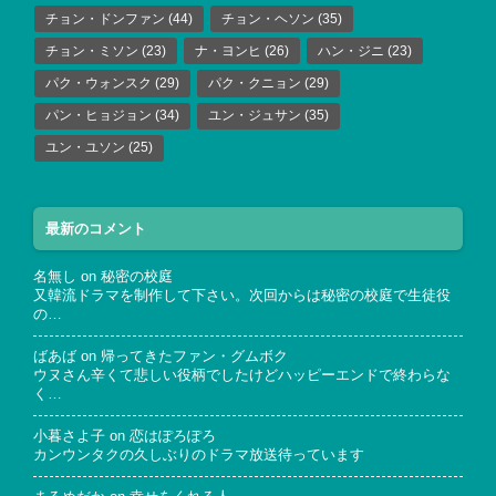
チョン・ドンファン
(44)
チョン・ヘソン
(35)
チョン・ミソン
(23)
ナ・ヨンヒ
(26)
ハン・ジニ
(23)
パク・ウォンスク
(29)
パク・クニョン
(29)
パン・ヒョジョン
(34)
ユン・ジュサン
(35)
ユン・ユソン
(25)
最新のコメント
名無し
on
秘密の校庭
又韓流ドラマを制作して下さい。次回からは秘密の校庭で生徒役
の…
ばあば
on
帰ってきたファン・グムボク
ウヌさん辛くて悲しい役柄でしたけどハッピーエンドで終わらな
く…
小暮さよ子
on
恋はぽろぽろ
カンウンタクの久しぶりのドラマ放送待っています