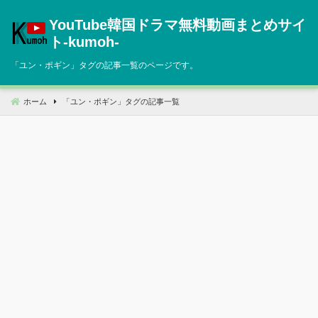
コ
YouTube韓国ドラマ無料動画まとめサイ
ン
テ
ト‐kumoh‐
ン
「
ユン・ポギン
」タグの記事一覧のページです。
ツ
へ
移
ホーム
「
ユン・ポギン
」タグの記事一覧
動