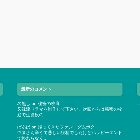
最新のコメント
名無し
on
秘密の校庭
又韓流ドラマを制作して下さい。次回からは秘密の校
庭で生徒役の…
ばあば
on
帰ってきたファン・グムボク
ウヌさん辛くて悲しい役柄でしたけどハッピーエンド
で終わらなく…