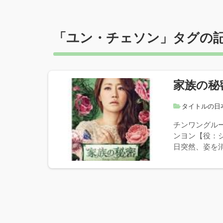
「
ユン・チェソン
」タグの
家族の秘
タイトルの日
チンワングル
ンヨン【役：
日突然、姿を消