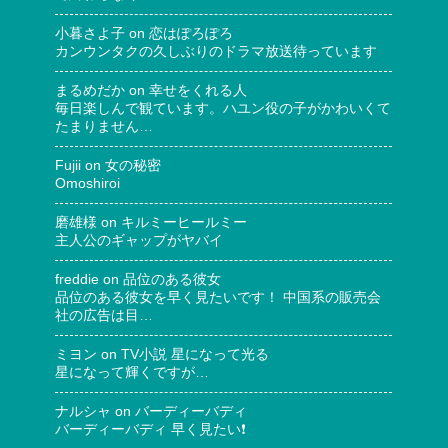
小暮さよ子
on
恋はぽろぽろ
カンウンタクの久しぶりのドラマ放送待っています
まるめだか
on
幸せをくれる人
毎日楽しんで観ています。ハユン役の子がかわいくて
たまりません…
Fujii
on
女の秘密
Omoshiroi
磨雄様
on
キルミーヒールミー
主人公のギャップがヤバイ
freddie
on
品位のある彼女
品位のある彼女を早く見たいです！ 中国系の販売会
社の広告は目…
ミヨン
on
TV小説 星になって光る
星になって輝くですが…
ナルシャ
on
バーディーバディ
バーディーバディ 早く見たい❗