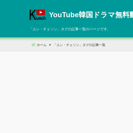
コ
ン
YouTube韓国ドラマ無料
テ
ン
「
ユン・チェソン
」タグの記事一覧のページです。
ツ
へ
ホーム
「
ユン・チェソン
」タグの記事一覧
移
動