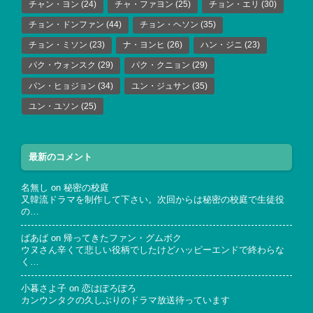
チャン・ヨン
(24)
チャ・ファヨン
(25)
チョン・エリ
(30)
チョン・ドンファン
(44)
チョン・ヘソン
(35)
チョン・ミソン
(23)
ナ・ヨンヒ
(26)
ハン・ジニ
(23)
パク・ウォンスク
(29)
パク・クニョン
(29)
パン・ヒョジョン
(34)
ユン・ジュサン
(35)
ユン・ユソン
(25)
最新のコメント
名無し
on
秘密の校庭
又韓流ドラマを制作して下さい。次回からは秘密の校庭で生徒役
の…
ばあば
on
帰ってきたファン・グムボク
ウヌさん辛くて悲しい役柄でしたけどハッピーエンドで終わらな
く…
小暮さよ子
on
恋はぽろぽろ
カンウンタクの久しぶりのドラマ放送待っています