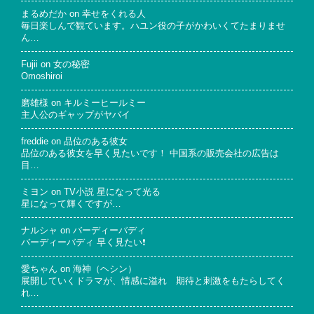
まるめだか
on
幸せをくれる人
毎日楽しんで観ています。ハユン役の子がかわいくてたまりませ
ん…
Fujii
on
女の秘密
Omoshiroi
磨雄様
on
キルミーヒールミー
主人公のギャップがヤバイ
freddie
on
品位のある彼女
品位のある彼女を早く見たいです！ 中国系の販売会社の広告は
目…
ミヨン
on
TV小説 星になって光る
星になって輝くですが…
ナルシャ
on
バーディーバディ
バーディーバディ 早く見たい❗
愛ちゃん
on
海神（ヘシン）
展開していくドラマが、情感に溢れ 期待と刺激をもたらしてく
れ…