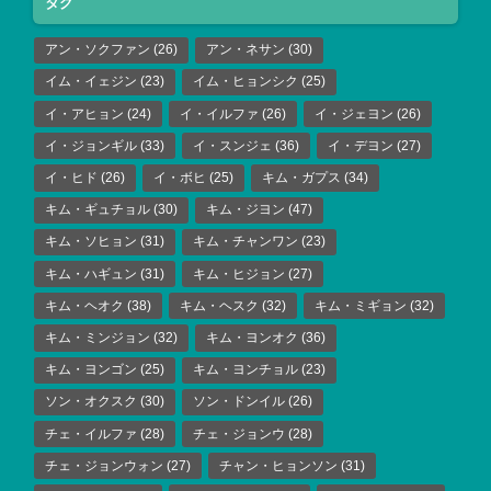
タグ
アン・ソクファン
(26)
アン・ネサン
(30)
イム・イェジン
(23)
イム・ヒョンシク
(25)
イ・アヒョン
(24)
イ・イルファ
(26)
イ・ジェヨン
(26)
イ・ジョンギル
(33)
イ・スンジェ
(36)
イ・デヨン
(27)
イ・ヒド
(26)
イ・ボヒ
(25)
キム・ガプス
(34)
キム・ギュチョル
(30)
キム・ジヨン
(47)
キム・ソヒョン
(31)
キム・チャンワン
(23)
キム・ハギュン
(31)
キム・ヒジョン
(27)
キム・ヘオク
(38)
キム・ヘスク
(32)
キム・ミギョン
(32)
キム・ミンジョン
(32)
キム・ヨンオク
(36)
キム・ヨンゴン
(25)
キム・ヨンチョル
(23)
ソン・オクスク
(30)
ソン・ドンイル
(26)
チェ・イルファ
(28)
チェ・ジョンウ
(28)
チェ・ジョンウォン
(27)
チャン・ヒョンソン
(31)