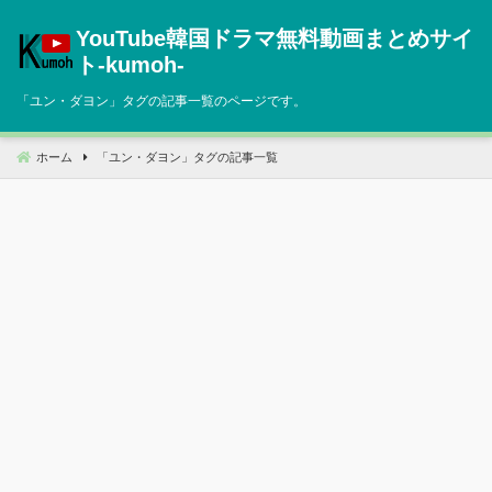
コ
YouTube韓国ドラマ無料動画まとめサイ
ン
テ
ト‐kumoh‐
ン
「
ユン・ダヨン
」タグの記事一覧のページです。
ツ
へ
移
ホーム
「
ユン・ダヨン
」タグの記事一覧
動