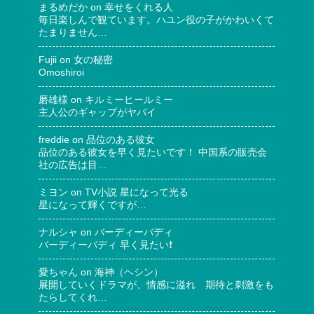
まるめだか
on
幸せをくれる人
毎日楽しんで観ています。ハユン役の子がかわいくて
たまりません…
Fujii
on
女の秘密
Omoshiroi
磨雄様
on
キルミーヒールミー
主人公のギャップがヤバイ
freddie
on
品位のある彼女
品位のある彼女を早く見たいです！ 中国系の販売会
社の広告は目…
ミヨン
on
TV小説 星になって光る
星になって輝くですが…
ナルシャ
on
バーディーバディ
バーディーバディ 早く見たい❗
愛ちゃん
on
海神（ヘシン）
展開していくドラマが、情感に溢れ 期待と刺激をも
たらしてくれ…