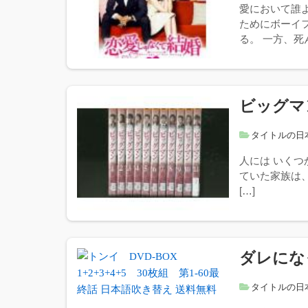
愛において誰
ためにボーイ
る。 一方、死
ビッグマ
タイトルの日
人には いくつ
ていた家族は、
[…]
ダレにな
タイトルの日