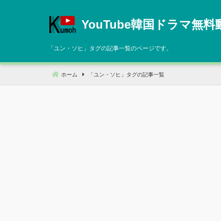
コ
ン
YouTube韓国ドラマ無料
テ
ン
「
ユン・ソヒ
」タグの記事一覧のページです。
ツ
へ
ホーム
「
ユン・ソヒ
」タグの記事一覧
移
動