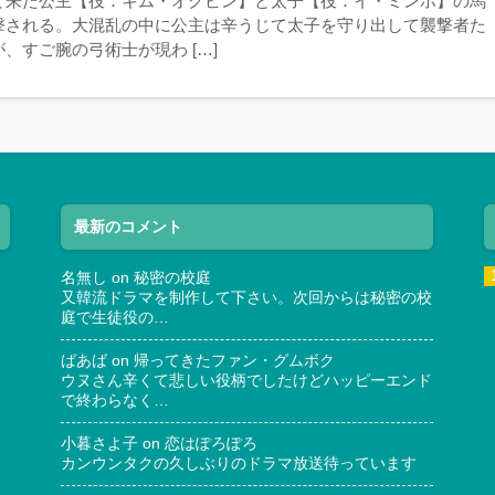
て来た公主【役：キム・オクビン】と太子【役：イ・ミンホ】の馬
撃される。大混乱の中に公主は辛うじて太子を守り出して襲撃者た
、すご腕の弓術士が現わ […]
最新のコメント
名無し
on
秘密の校庭
又韓流ドラマを制作して下さい。次回からは秘密の校
庭で生徒役の…
ばあば
on
帰ってきたファン・グムボク
ウヌさん辛くて悲しい役柄でしたけどハッピーエンド
で終わらなく…
小暮さよ子
on
恋はぽろぽろ
カンウンタクの久しぶりのドラマ放送待っています