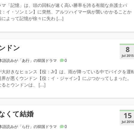
ラマ「記憶」は、頭の回転が速く高い勝率を誇る有能な弁護士パ
役：イ・ソンミン】に突然、アルツハイマー病が襲いかかることか
によって記憶が徐々に失わ […]
ンドン
8
Jul 2015
本語読みが「あ行」の韓国ドラマ
0
が大好きなヒョンス【役：Jr】は、雨が降っている中でバイクを運
視界が悪くウンドン【役：イ・ジャイン】にぶつかってしまった。
るとウンドンは、 […]
なくて結婚
15
Jul 2014
本語読みが「ら行」の韓国ドラマ
0