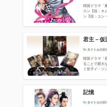
韓国ドラマ「
スン【役：キ
ン【役：ユン・
君主－仮
タイトルの日
韓国ドラマ「
ることで膨大
く世子イ・ソン
記憶
タイトルの日