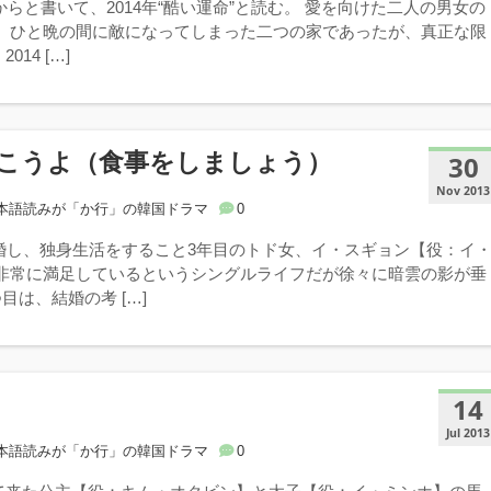
だからと書いて、2014年“酷い運命”と読む。 愛を向けた二人の男女の
！ ひと晩の間に敵になってしまった二つの家であったが、真正な限
14 […]
こうよ（食事をしましょう）
30
Nov 2013
本語読みが「か行」の韓国ドラマ
0
離婚し、独身生活をすること3年目のトド女、イ・スギョン【役：イ
 非常に満足しているというシングルライフだが徐々に暗雲の影が垂
目は、結婚の考 […]
14
Jul 2013
本語読みが「か行」の韓国ドラマ
0