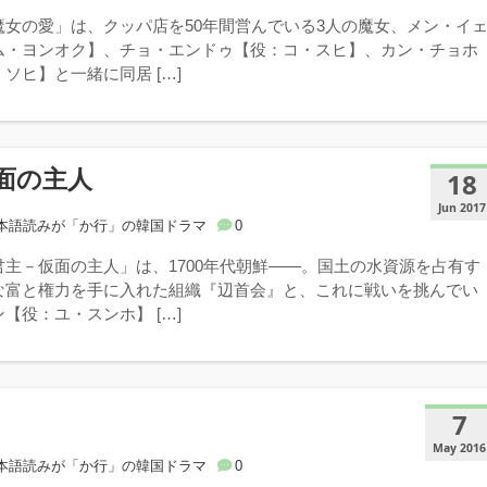
魔女の愛」は、クッパ店を50年間営んでいる3人の魔女、メン・イ
ム・ヨンオク】、チョ・エンドゥ【役：コ・スヒ】、カン・チョホ
ソヒ】と一緒に同居 […]
面の主人
18
Jun 2017
本語読みが「か行」の韓国ドラマ
0
君主－仮面の主人」は、1700年代朝鮮――。国土の水資源を占有す
な富と権力を手に入れた組織『辺首会』と、これに戦いを挑んでい
【役：ユ・スンホ】 […]
7
May 2016
本語読みが「か行」の韓国ドラマ
0