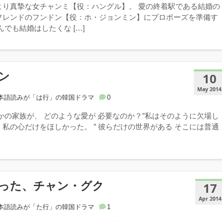
より真摯な女チャンミ【役：ハングル】。 愛の終着駅である結婚の
フレンドのフンドン【役：ホ・ジョンミン】にプロポーズを準備す
んでも結婚はしたくな […]
ン
10
May 2014
本語読みが「は行」の韓国ドラマ
0
かの家族が、 どのような愛が 必要なのか？”私はそのように欠場し
私の心だけをほしかった。 ” 彼らだけの世界がある そこには普通
った、チャン・グク
17
Apr 2014
本語読みが「た行」の韓国ドラマ
1