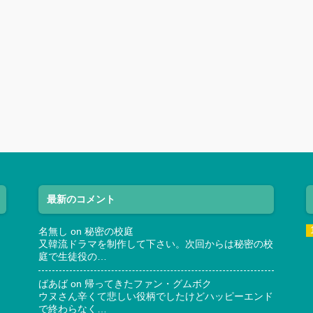
最新のコメント
名無し
on
秘密の校庭
又韓流ドラマを制作して下さい。次回からは秘密の校
庭で生徒役の…
ばあば
on
帰ってきたファン・グムボク
ウヌさん辛くて悲しい役柄でしたけどハッピーエンド
で終わらなく…