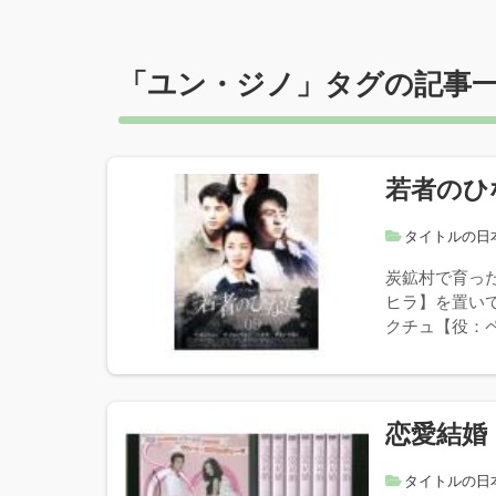
「
ユン・ジノ
」タグの記事
若者のひ
タイトルの日
炭鉱村で育っ
ヒラ】を置い
クチュ【役：ペ
恋愛結婚
タイトルの日