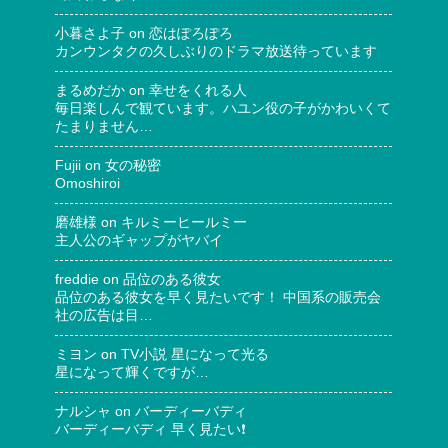
小暮さよ子
on
恋はぽろぽろ
カンウンタクの久しぶりのドラマ放送待っています
まるめだか
on
幸せをくれる人
毎日楽しんで観ています。ハユン役の子がかわいくて
たまりません…
Fujii
on
女の秘密
Omoshiroi
磨雄様
on
キルミーヒールミー
主人公のギャップがヤバイ
freddie
on
品位のある彼女
品位のある彼女を早く見たいです！ 中国系の販売会
社の広告は目…
ミヨン
on
TV小説 星になって光る
星になって輝くですが…
ナルシャ
on
バーディーバディ
バーディーバディ 早く見たい❗