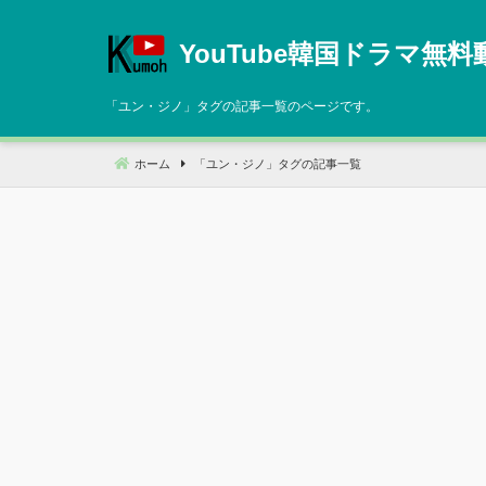
コ
ン
YouTube韓国ドラマ無料
テ
ン
「
ユン・ジノ
」タグの記事一覧のページです。
ツ
へ
ホーム
「
ユン・ジノ
」タグの記事一覧
移
動