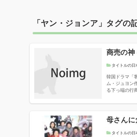
「
ヤン・ジョンア
」タグの
商売の神 
タイトルの日
韓国ドラマ「客
ム・ジュヨン
る下っ端の行商
母さんに
タイトルの日