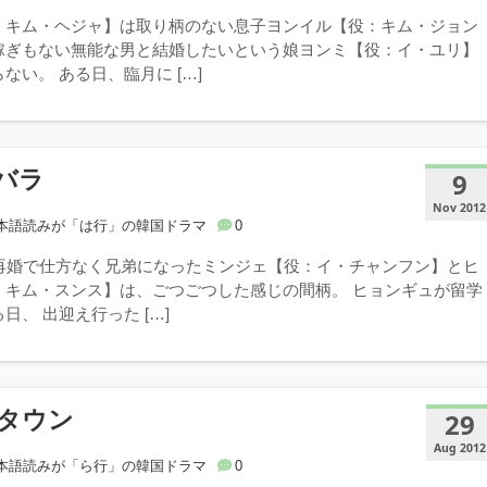
：キム・ヘジャ】は取り柄のない息子ヨンイル【役：キム・ジョン
稼ぎもない無能な男と結婚したいという娘ヨンミ【役：イ・ユリ】
ない。 ある日、臨月に […]
バラ
9
Nov 2012
本語読みが「は行」の韓国ドラマ
0
の再婚で仕方なく兄弟になったミンジェ【役：イ・チャンフン】とヒ
：キム・スンス】は、ごつごつした感じの間柄。 ヒョンギュが留学
日、 出迎え行った […]
タウン
29
Aug 2012
本語読みが「ら行」の韓国ドラマ
0