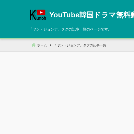
コ
ン
YouTube韓国ドラマ無料
テ
ン
「
ヤン・ジョンア
」タグの記事一覧のページです。
ツ
へ
ホーム
「
ヤン・ジョンア
」タグの記事一覧
移
動