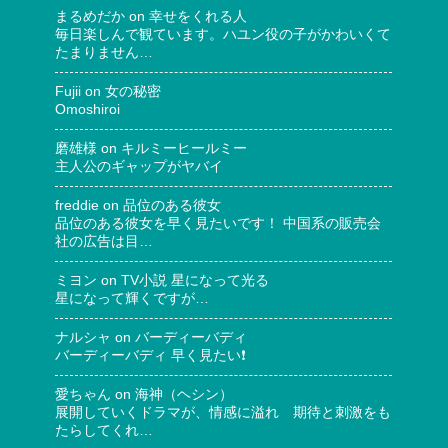
まるめだか
on
幸せをくれる人
毎日楽しんで観ています。ハユン役の子がかわいくて
たまりません…
Fujii
on
女の秘密
Omoshiroi
磨雄様
on
キルミーヒールミー
主人公のギャップがヤバイ
freddie
on
品位のある彼女
品位のある彼女を早く見たいです！ 中国系の販売会
社の広告は目…
ミヨン
on
TV小説 星になって光る
星になって輝くですが…
ナルシャ
on
バーディーバディ
バーディーバディ 早く見たい❗
愛ちゃん
on
海神（ヘシン）
展開していくドラマが、情感に溢れ 期待と刺激をも
たらしてくれ…