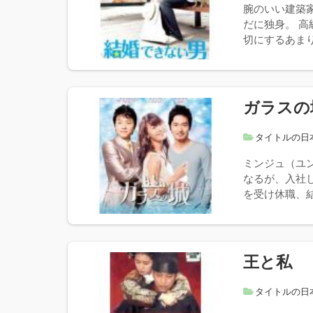
腕のいい建築
だに独身。 
切にするあまり
ガラスの
タイトルの日
ミンジュ（ユ
なるが、入社
を受け休職、結
王と私
タイトルの日