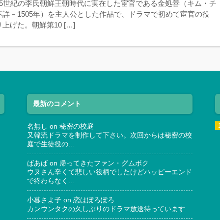
15世紀の李氏朝鮮王朝時代に実在した宦官である金処善（キム・チ
不詳－1505年）を主人公とした作品で、ドラマで初めて宦官の役
上げた。朝鮮第10 […]
最新のコメント
名無し
on
秘密の校庭
又韓流ドラマを制作して下さい。次回からは秘密の校
庭で生徒役の…
ばあば
on
帰ってきたファン・グムボク
ウヌさん辛くて悲しい役柄でしたけどハッピーエンド
で終わらなく…
小暮さよ子
on
恋はぽろぽろ
カンウンタクの久しぶりのドラマ放送待っています