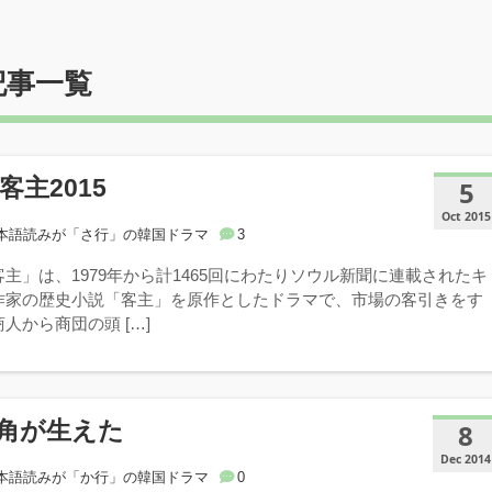
記事一覧
客主2015
5
Oct 2015
本語読みが「さ行」の韓国ドラマ
3
主」は、1979年から計1465回にわたりソウル新聞に連載されたキ
作家の歴史小説「客主」を原作としたドラマで、市場の客引きをす
人から商団の頭 […]
角が生えた
8
Dec 2014
本語読みが「か行」の韓国ドラマ
0