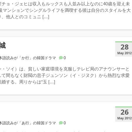
家チョ・ジェヒは収入もルックスも人並み以上なのに40歳を迎え未
高級マンションでシングルライフを満喫する彼は自分のスタイルを大
、他人とのコミュニ […]
城
28
May 2012
本語読みが「か行」の韓国ドラマ
0
ン・ソイ）は、貧しい家庭環境を克服しテレビ局のアナウンサーと
して間もなく財閥の息子ジュンソン（イ・ジヌク）から熱烈な求愛
婚する。周りからは“玉 […]
26
May 2012
本語読みが「あ行」の韓国ドラマ
0