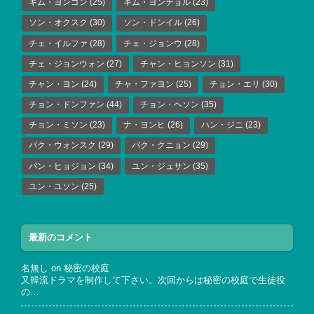
キム・ヨンゴン
(25)
キム・ヨンチョル
(23)
ソン・オクスク
(30)
ソン・ドンイル
(26)
チェ・イルファ
(28)
チェ・ジョンウ
(28)
チェ・ジョンウォン
(27)
チャン・ヒョンソン
(31)
チャン・ヨン
(24)
チャ・ファヨン
(25)
チョン・エリ
(30)
チョン・ドンファン
(44)
チョン・ヘソン
(35)
チョン・ミソン
(23)
ナ・ヨンヒ
(26)
ハン・ジニ
(23)
パク・ウォンスク
(29)
パク・クニョン
(29)
パン・ヒョジョン
(34)
ユン・ジュサン
(35)
ユン・ユソン
(25)
最新のコメント
名無し
on
秘密の校庭
又韓流ドラマを制作して下さい。次回からは秘密の校庭で生徒役
の…