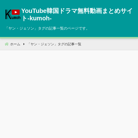
コ
YouTube韓国ドラマ無料動画まとめサイ
ン
テ
ト‐kumoh‐
ン
「
ヤン・ジェソン
」タグの記事一覧のページです。
ツ
へ
移
ホーム
「
ヤン・ジェソン
」タグの記事一覧
動