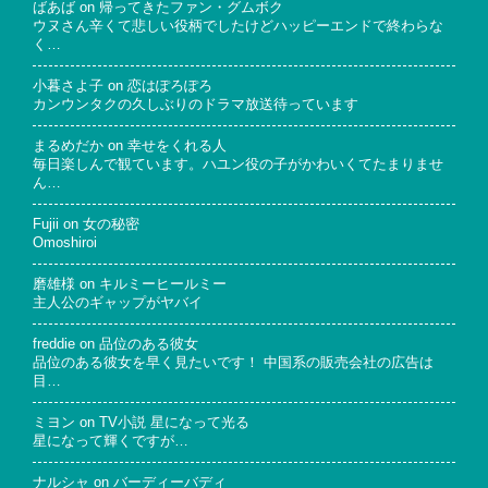
ばあば
on
帰ってきたファン・グムボク
ウヌさん辛くて悲しい役柄でしたけどハッピーエンドで終わらな
く…
小暮さよ子
on
恋はぽろぽろ
カンウンタクの久しぶりのドラマ放送待っています
まるめだか
on
幸せをくれる人
毎日楽しんで観ています。ハユン役の子がかわいくてたまりませ
ん…
Fujii
on
女の秘密
Omoshiroi
磨雄様
on
キルミーヒールミー
主人公のギャップがヤバイ
freddie
on
品位のある彼女
品位のある彼女を早く見たいです！ 中国系の販売会社の広告は
目…
ミヨン
on
TV小説 星になって光る
星になって輝くですが…
ナルシャ
on
バーディーバディ