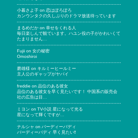
小暮さよ子
on
恋はぽろぽろ
カンウンタクの久しぶりのドラマ放送待っています
まるめだか
on
幸せをくれる人
毎日楽しんで観ています。ハユン役の子がかわいくて
たまりません…
Fujii
on
女の秘密
Omoshiroi
磨雄様
on
キルミーヒールミー
主人公のギャップがヤバイ
freddie
on
品位のある彼女
品位のある彼女を早く見たいです！ 中国系の販売会
社の広告は目…
ミヨン
on
TV小説 星になって光る
星になって輝くですが…
ナルシャ
on
バーディーバディ
バーディーバディ 早く見たい❗