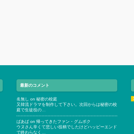
最新のコメント
名無し
on
秘密の校庭
又韓流ドラマを制作して下さい。次回からは秘密の校
庭で生徒役の…
ばあば
on
帰ってきたファン・グムボク
ウヌさん辛くて悲しい役柄でしたけどハッピーエンド
で終わらなく…