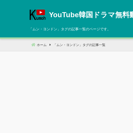
コ
ン
YouTube韓国ドラマ無料
テ
ン
「
ムン・ヨンドン
」タグの記事一覧のページです。
ツ
へ
ホーム
「
ムン・ヨンドン
」タグの記事一覧
移
動