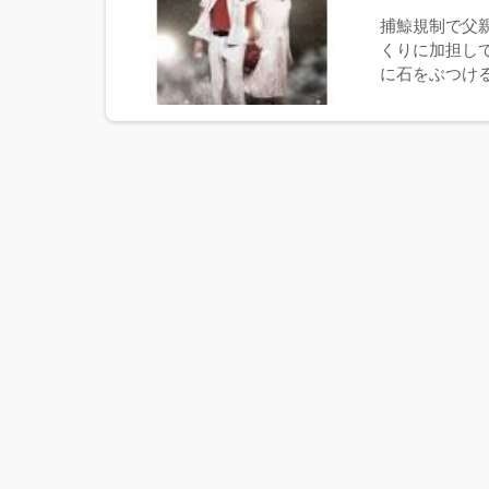
捕鯨規制で父
くりに加担し
に石をぶつける