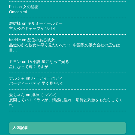
Fujii
on
女の秘密
Omoshiroi
磨雄様
on
キルミーヒールミー
主人公のギャップがヤバイ
freddie
on
品位のある彼女
品位のある彼女を早く見たいです！ 中国系の販売会社の広告は
目…
ミヨン
on
TV小説 星になって光る
星になって輝くですが…
ナルシャ
on
バーディーバディ
バーディーバディ 早く見たい❗
愛ちゃん
on
海神（ヘシン）
展開していくドラマが、情感に溢れ 期待と刺激をもたらしてく
れ…
人気記事