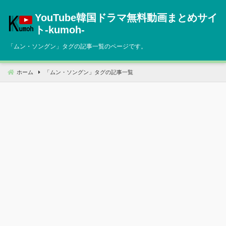
コ
YouTube韓国ドラマ無料動画まとめサイ
ン
テ
ト‐kumoh‐
ン
「
ムン・ソングン
」タグの記事一覧のページです。
ツ
へ
移
ホーム
「
ムン・ソングン
」タグの記事一覧
動