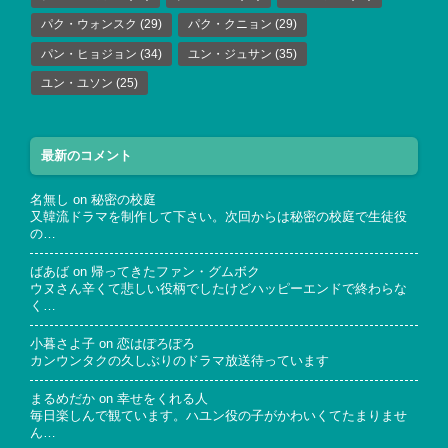
パク・ウォンスク
(29)
パク・クニョン
(29)
パン・ヒョジョン
(34)
ユン・ジュサン
(35)
ユン・ユソン
(25)
最新のコメント
名無し
on
秘密の校庭
又韓流ドラマを制作して下さい。次回からは秘密の校庭で生徒役
の…
ばあば
on
帰ってきたファン・グムボク
ウヌさん辛くて悲しい役柄でしたけどハッピーエンドで終わらな
く…
小暮さよ子
on
恋はぽろぽろ
カンウンタクの久しぶりのドラマ放送待っています
まるめだか
on
幸せをくれる人
毎日楽しんで観ています。ハユン役の子がかわいくてたまりませ
ん…