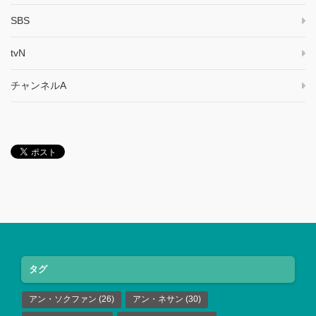
SBS
tvN
チャンネルA
タグ
アン・ソクファン
(26)
アン・ネサン
(30)