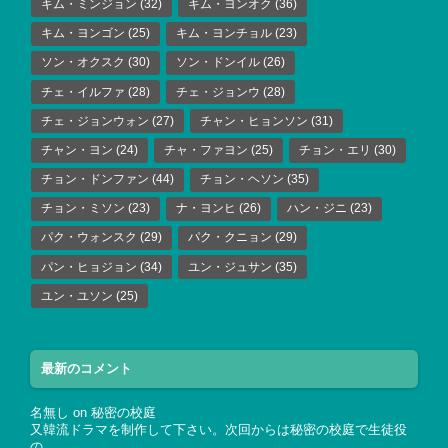
キム・ミンジョン
(32)
キム・ヨンオク
(36)
キム・ヨンゴン
(25)
キム・ヨンチョル
(23)
ソン・オクスク
(30)
ソン・ドンイル
(26)
チェ・イルファ
(28)
チェ・ジョンウ
(28)
チェ・ジョンウォン
(27)
チャン・ヒョンソン
(31)
チャン・ヨン
(24)
チャ・ファヨン
(25)
チョン・エリ
(30)
チョン・ドンファン
(44)
チョン・ヘソン
(35)
チョン・ミソン
(23)
ナ・ヨンヒ
(26)
ハン・ジニ
(23)
パク・ウォンスク
(29)
パク・クニョン
(29)
パン・ヒョジョン
(34)
ユン・ジュサン
(35)
ユン・ユソン
(25)
最新のコメント
名無し
on
秘密の校庭
又韓流ドラマを制作して下さい。次回からは秘密の校庭で生徒役
の…