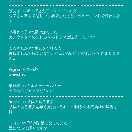
ばあば
on
帰ってきたファン・グムボク
ウヌさん辛くて悲しい役柄でしたけどハッピーエンドで終わらな
く…
小暮さよ子
on
恋はぽろぽろ
カンウンタクの久しぶりのドラマ放送待っています
まるめだか
on
幸せをくれる人
毎日楽しんで観ています。ハユン役の子がかわいくてたまりませ
ん…
Fujii
on
女の秘密
Omoshiroi
磨雄様
on
キルミーヒールミー
主人公のギャップがヤバイ
freddie
on
品位のある彼女
品位のある彼女を早く見たいです！ 中国系の販売会社の広告は
目…
ミヨン
on
TV小説 星になって光る
星になって輝くですが…