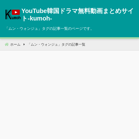
コ
YouTube韓国ドラマ無料動画まとめサイ
ン
テ
ト‐kumoh‐
ン
「
ムン・ウォンジュ
」タグの記事一覧のページです。
ツ
へ
移
ホーム
「
ムン・ウォンジュ
」タグの記事一覧
動