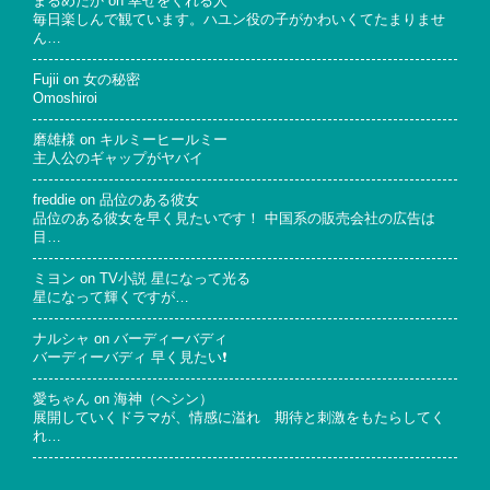
まるめだか
on
幸せをくれる人
毎日楽しんで観ています。ハユン役の子がかわいくてたまりませ
ん…
Fujii
on
女の秘密
Omoshiroi
磨雄様
on
キルミーヒールミー
主人公のギャップがヤバイ
freddie
on
品位のある彼女
品位のある彼女を早く見たいです！ 中国系の販売会社の広告は
目…
ミヨン
on
TV小説 星になって光る
星になって輝くですが…
ナルシャ
on
バーディーバディ
バーディーバディ 早く見たい❗
愛ちゃん
on
海神（ヘシン）
展開していくドラマが、情感に溢れ 期待と刺激をもたらしてく
れ…