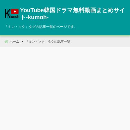
コ
YouTube韓国ドラマ無料動画まとめサイ
ン
テ
ト‐kumoh‐
ン
「
ミン・ソク
」タグの記事一覧のページです。
ツ
へ
移
ホーム
「
ミン・ソク
」タグの記事一覧
動