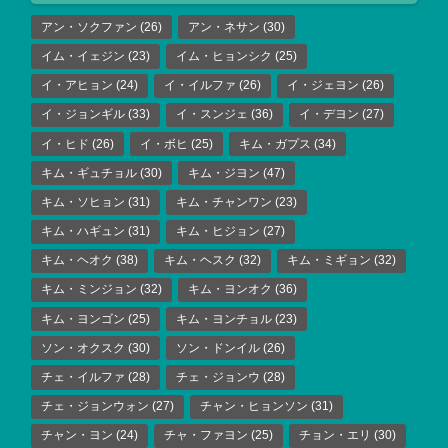
アン・ソクファン
(26)
アン・ネサン
(30)
イム・イェジン
(23)
イム・ヒョンシク
(25)
イ・アヒョン
(24)
イ・イルファ
(26)
イ・ジェヨン
(26)
イ・ジョンギル
(33)
イ・スンジェ
(36)
イ・デヨン
(27)
イ・ヒド
(26)
イ・ボヒ
(25)
キム・ガプス
(34)
キム・ギュチョル
(30)
キム・ジヨン
(47)
キム・ソヒョン
(31)
キム・チャンワン
(23)
キム・ハギュン
(31)
キム・ヒジョン
(27)
キム・ヘオク
(38)
キム・ヘスク
(32)
キム・ミギョン
(32)
キム・ミンジョン
(32)
キム・ヨンオク
(36)
キム・ヨンゴン
(25)
キム・ヨンチョル
(23)
ソン・オクスク
(30)
ソン・ドンイル
(26)
チェ・イルファ
(28)
チェ・ジョンウ
(28)
チェ・ジョンウォン
(27)
チャン・ヒョンソン
(31)
チャン・ヨン
(24)
チャ・ファヨン
(25)
チョン・エリ
(30)