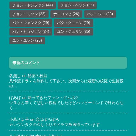
チョン・ドンファン
(44)
チョン・ヘソン
(35)
チョン・ミソン
(23)
ナ・ヨンヒ
(26)
ハン・ジニ
(23)
パク・ウォンスク
(29)
パク・クニョン
(29)
パン・ヒョジョン
(34)
ユン・ジュサン
(35)
ユン・ユソン
(25)
最新のコメント
名無し
on
秘密の校庭
又韓流ドラマを制作して下さい。次回からは秘密の校庭で生徒役
の…
ばあば
on
帰ってきたファン・グムボク
ウヌさん辛くて悲しい役柄でしたけどハッピーエンドで終わらな
く…
小暮さよ子
on
恋はぽろぽろ
カンウンタクの久しぶりのドラマ放送待っています