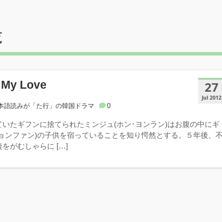
覧
y Love
27
Jul 2012
本語読みが「た行」の韓国ドラマ
0
ていたギフンに捨てられたミンジュ(ホン･ヨンラン)はお腹の中にギ
ジョンファン)の子供を宿っていることを知り愕然とする。５年後、
をがむしゃらに […]