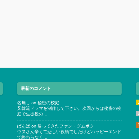
最新のコメント
名無し
on
秘密の校庭
又韓流ドラマを制作して下さい。次回からは秘密の校
庭で生徒役の…
ばあば
on
帰ってきたファン・グムボク
ウヌさん辛くて悲しい役柄でしたけどハッピーエンド
で終わらなく…