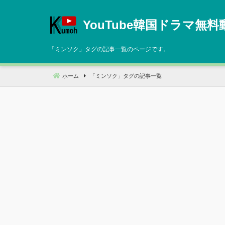
コ
ン
YouTube韓国ドラマ無料
テ
ン
「
ミンソク
」タグの記事一覧のページです。
ツ
へ
ホーム
「
ミンソク
」タグの記事一覧
移
動