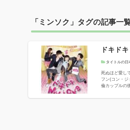
「
ミンソク
」タグの記事一
ドキドキ M
タイトルの日
死ぬほど愛し
フン(コン・
倫カップルの後