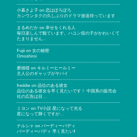
小暮さよ子
on
恋はぽろぽろ
カンウンタクの久しぶりのドラマ放送待っています
まるめだか
on
幸せをくれる人
毎日楽しんで観ています。ハユン役の子がかわいくて
たまりません…
Fujii
on
女の秘密
Omoshiroi
磨雄様
on
キルミーヒールミー
主人公のギャップがヤバイ
freddie
on
品位のある彼女
品位のある彼女を早く見たいです！ 中国系の販売会
社の広告は目…
ミヨン
on
TV小説 星になって光る
星になって輝くですが…
ナルシャ
on
バーディーバディ
バーディーバディ 早く見たい❗